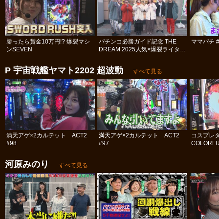
勝ったら賞金10万円!? 爆裂マシ
パチンコ必勝ガイド記念 THE
ママパチ #
ンSEVEN
DREAM 2025人気×爆裂ライター
決定戦 #1
P 宇宙戦艦ヤマト2202 超波動
すべて見る
満天アゲ×2カルテット ACT2
満天アゲ×2カルテット ACT2
コスプレ
#98
#97
COLORFU
河原みのり
すべて見る