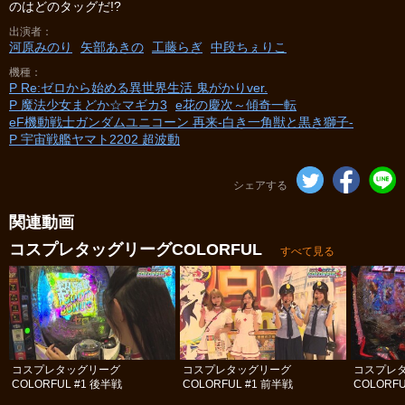
のはどのタッグだ!?
出演者
河原みのり
矢部あきの
工藤らぎ
中段ちぇりこ
機種
P Re:ゼロから始める異世界生活 鬼がかりver.
P 魔法少女まどか☆マギカ3
e花の慶次～傾奇一転
eF機動戦士ガンダムユニコーン 再来‐白き一角獣と黒き獅子‐
P 宇宙戦艦ヤマト2202 超波動
シェアする
関連動画
コスプレタッグリーグCOLORFUL
すべて見る
コスプレタッグリーグ
コスプレタッグリーグ
コスプレ
COLORFUL #1 後半戦
COLORFUL #1 前半戦
COLORFU