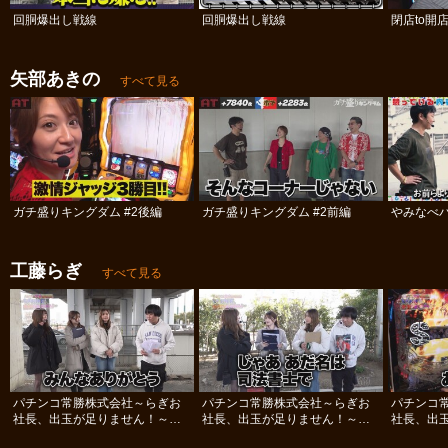
回胴爆出し戦線
回胴爆出し戦線
閉店to開
矢部あきの
すべて見る
ガチ盛りキングダム #2後編
ガチ盛りキングダム #2前編
やみなべ
工藤らぎ
すべて見る
パチンコ常勝株式会社～らぎお
パチンコ常勝株式会社～らぎお
パチンコ
社長、出玉が足りません！～
社長、出玉が足りません！～
社長、出
#12
#11
#10