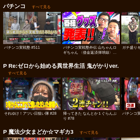
パチンコ
すべて見る
パチンコ実戦塾 #511
パチンコ実戦塾外伝 山ちゃんロ
ガチ盛りキ
ギちゃん 〈借金返済弾球録〉
#113
P Re:ゼロから始める異世界生活 鬼がかりver.
すべて見る
それゆけ！アツい日狙い隊 #28
帰ってきた なんとか１ぐらんぷ
パチンコ実
り #78
P 魔法少女まどか☆マギカ3
すべて見る