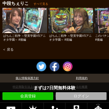
中段ちぇりこ
すべて見る
ぱちんこ戦争 ～堅実学園VSアニ
ぱちんこ戦争 ～堅実学園VSアニ
このパチ
オタ学園～ #後編
オタ学園～ #前編
#後編
＜ 戻る
個人情報保護方針
利用規約
特定商取引法上の表示
会社概要
まずは7日間無料体験
会員登録
©パチテレ！
ログイン