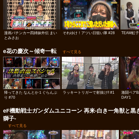
漫画パチンカー四姉妹外伝 まい
それゆけ！アツい日狙い隊 #28
TEAM虹
とみさお
e花の慶次～傾奇一転
すべて見る
帰ってきた なんとか１ぐらんぷ
ラッキートリガーで射抜け!! #1
激闘ペアBA
り #70
DAY1
eF機動戦士ガンダムユニコーン 再来‐白き一角獣と黒
獅子‐
すべて見る