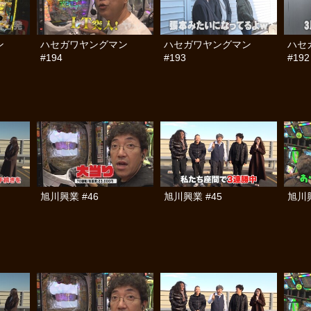
ン
ハセガワヤングマン
ハセガワヤングマン
ハセ
#194
#193
#192
旭川興業 #46
旭川興業 #45
旭川興