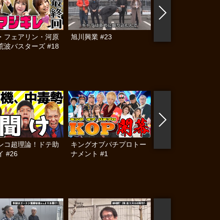
・フェアリン・河原
旭川興業 #23
水瀬・フェアリン・
荒波バスターズ #18
の超荒波バスターズ 
ンコ超理論！ドテ助
キングオブパチプロトー
ママパチ #27
 #26
ナメント #1