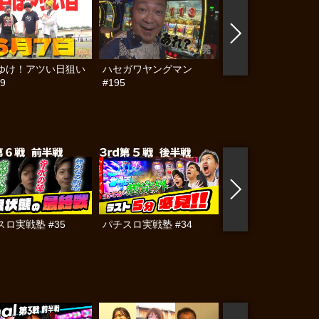
ゆけ！アツい日狙い
ハセガワヤングマン
帰ってきた なんと
9
#195
らんぷり #91
スロ実戦塾 #35
パチスロ実戦塾 #34
パチスロ実戦塾 #33