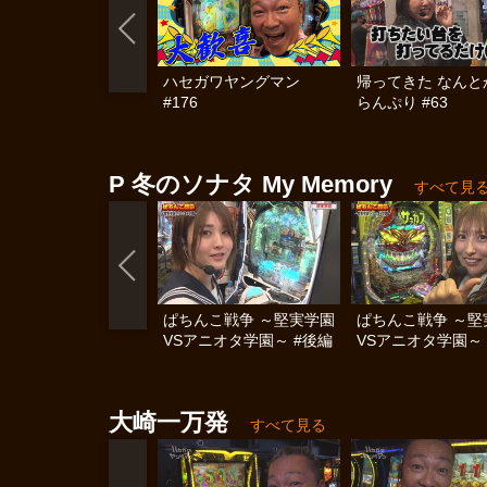
ハセガワヤングマン
帰ってきた なんと
#176
らんぷり #63
P 冬のソナタ My Memory
すべて見
ぱちんこ戦争 ～堅実学園
ぱちんこ戦争 ～堅
VSアニオタ学園～ #後編
VSアニオタ学園～ 
大崎一万発
すべて見る