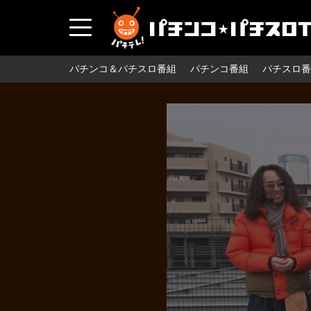
パチンコ＆パチスロ番組
パチンコ番組
パチスロ番