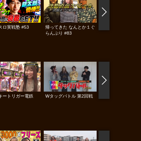
スロ実戦塾 #53
帰ってきた なんとか１ぐ
パチスロ実戦塾 #50
らんぷり #83
キートリガー電鉄
Wタッグバトル 第2回戦
ガチンコ！パチンコ
#後編