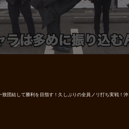
一致団結して勝利を目指す！久しぶりの全員ノリ打ち実戦！沖