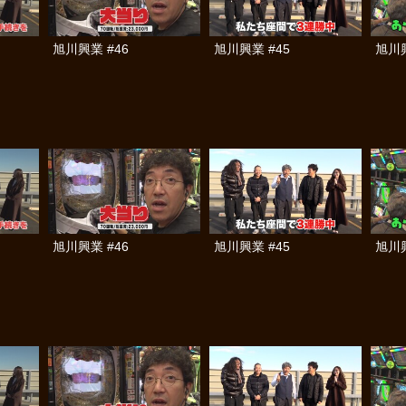
旭川興業 #46
旭川興業 #45
旭川興
旭川興業 #46
旭川興業 #45
旭川興