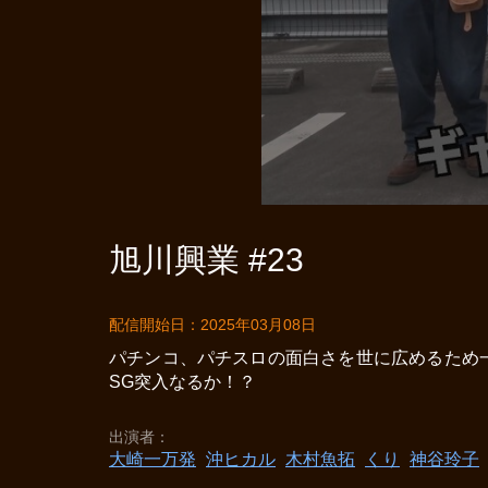
旭川興業 #23
配信開始日：2025年03月08日
パチンコ、パチスロの面白さを世に広めるため
SG突入なるか！？
出演者
大崎一万発
沖ヒカル
木村魚拓
くり
神谷玲子