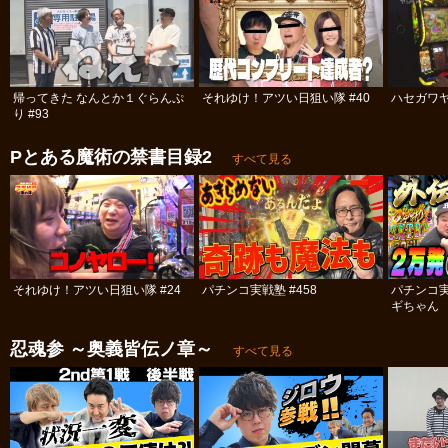
帰ってきた なんとか１ぐらんぷ
それゆけ！アツい日狙い隊 #40
ハセガワヤ
り #93
Pとある魔術の禁書目録2
すべて見る
それゆけ！アツい日狙い隊 #24
パチンコ実戦塾 #458
パチンコ
ギちゃん 
#52
忍魂参 ～奥義皆伝ノ章～
すべて見る