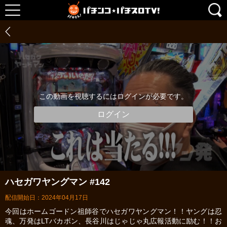
この動画を視聴するにはログインが必要です。
ログイン
ハセガワヤングマン #142
配信開始日：2024年04月17日
今回はホームゴードン祖師谷でハセガワヤングマン！！ヤングは忍
魂、万発はLTバカボン、長谷川はじゃじゃ丸広報活動に励む！！お