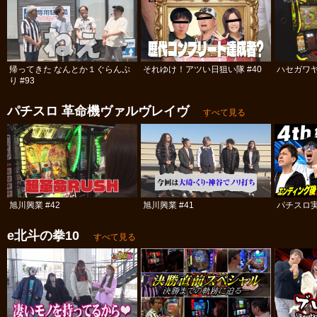
帰ってきた なんとか１ぐらんぷ
それゆけ！アツい日狙い隊 #40
ハセガワヤ
り #93
パチスロ 革命機ヴァルヴレイヴ
すべて見る
旭川興業 #42
旭川興業 #41
パチスロ実
e北斗の拳10
すべて見る