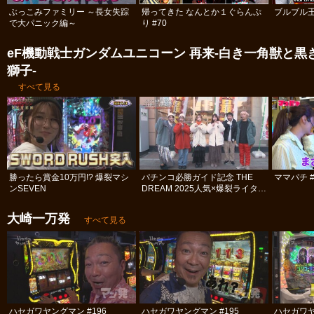
ぶっこみファミリー ～長女失踪
帰ってきた なんとか１ぐらんぷ
ブルブル
で大パニック編～
り #70
eF機動戦士ガンダムユニコーン 再来‐白き一角獣と黒
獅子‐
すべて見る
勝ったら賞金10万円!? 爆裂マシ
パチンコ必勝ガイド記念 THE
ママパチ #
ンSEVEN
DREAM 2025人気×爆裂ライター
決定戦 #1
大崎一万発
すべて見る
ハセガワヤングマン #196
ハセガワヤングマン #195
ハセガワヤ