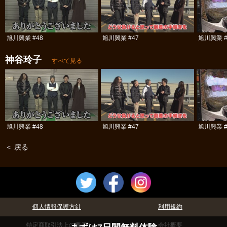
旭川興業 #48
旭川興業 #47
旭川興業 #
神谷玲子
すべて見る
旭川興業 #48
旭川興業 #47
旭川興業 #
＜ 戻る
個人情報保護方針
利用規約
特定商取引法上の表示
会社概要