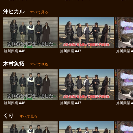
沖ヒカル
すべて見る
旭川興業 #48
旭川興業 #47
旭川興業 #
木村魚拓
すべて見る
旭川興業 #48
旭川興業 #47
旭川興業 #
くり
すべて見る