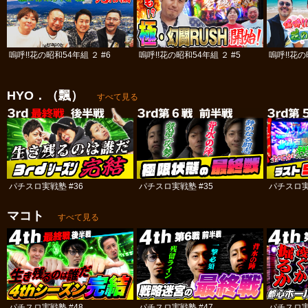
嗚呼!!花の昭和54年組 ２ #6
嗚呼!!花の昭和54年組 ２ #5
嗚呼!!花の
HYO．（飄）
すべて見る
パチスロ実戦塾 #36
パチスロ実戦塾 #35
パチスロ実
マコト
すべて見る
パチスロ実戦塾 #48
パチスロ実戦塾 #47
パチスロ実