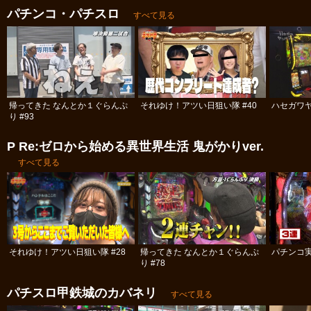
パチンコ・パチスロ
すべて見る
帰ってきた なんとか１ぐらんぷ
それゆけ！アツい日狙い隊 #40
ハセガワヤ
り #93
P Re:ゼロから始める異世界生活 鬼がかりver.
すべて見る
それゆけ！アツい日狙い隊 #28
帰ってきた なんとか１ぐらんぷ
パチンコ実
り #78
パチスロ甲鉄城のカバネリ
すべて見る