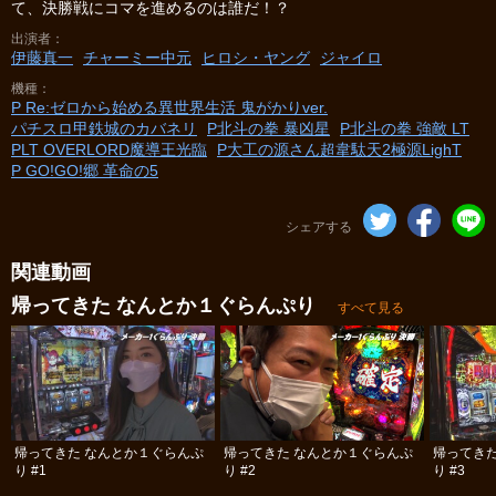
て、決勝戦にコマを進めるのは誰だ！？
出演者
伊藤真一
チャーミー中元
ヒロシ・ヤング
ジャイロ
機種
P Re:ゼロから始める異世界生活 鬼がかりver.
パチスロ甲鉄城のカバネリ
P北斗の拳 暴凶星
P北斗の拳 強敵 LT
PLT OVERLORD魔導王光臨
P大工の源さん超韋駄天2極源LighT
P GO!GO!郷 革命の5
シェアする
関連動画
帰ってきた なんとか１ぐらんぷり
すべて見る
帰ってきた なんとか１ぐらんぷ
帰ってきた なんとか１ぐらんぷ
帰ってき
り #1
り #2
り #3