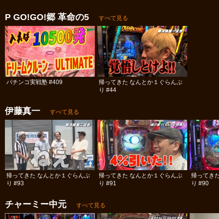
P GO!GO!郷 革命の5
すべて見る
パチンコ実戦塾 #409
帰ってきた なんとか１ぐらんぷ
り #44
伊藤真一
すべて見る
帰ってきた なんとか１ぐらんぷ
帰ってきた なんとか１ぐらんぷ
帰ってき
り #93
り #91
り #90
チャーミー中元
すべて見る