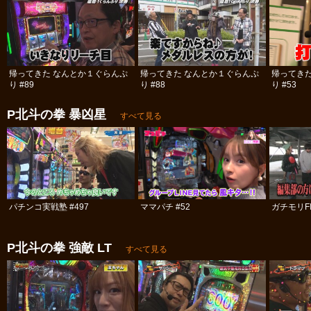
帰ってきた なんとか１ぐらんぷ
帰ってきた なんとか１ぐらんぷ
帰ってき
り #89
り #88
り #53
P北斗の拳 暴凶星
すべて見る
パチンコ実戦塾 #497
ママパチ #52
ガチモリFIV
P北斗の拳 強敵 LT
すべて見る