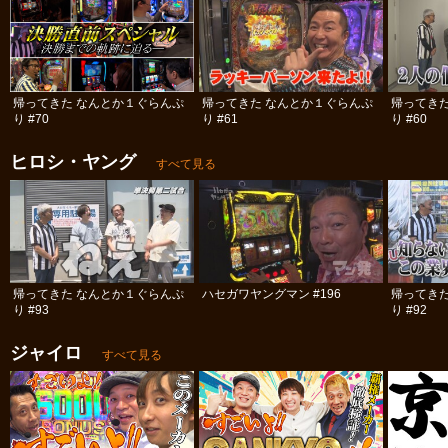
帰ってきた なんとか１ぐらんぷ
帰ってきた なんとか１ぐらんぷ
帰ってき
り #70
り #61
り #60
ヒロシ・ヤング
すべて見る
帰ってきた なんとか１ぐらんぷ
ハセガワヤングマン #196
帰ってき
り #93
り #92
ジャイロ
すべて見る