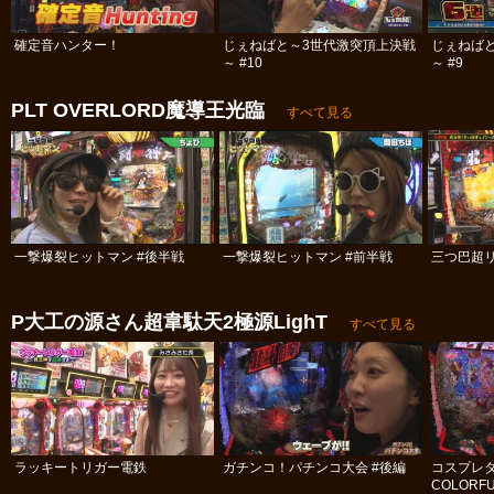
確定音ハンター！
じぇねばと～3世代激突頂上決戦
じぇねば
～ #10
～ #9
PLT OVERLORD魔導王光臨
すべて見る
一撃爆裂ヒットマン #後半戦
一撃爆裂ヒットマン #前半戦
P大工の源さん超韋駄天2極源LighT
すべて見る
ラッキートリガー電鉄
ガチンコ！パチンコ大会 #後編
コスプレ
COLORFU