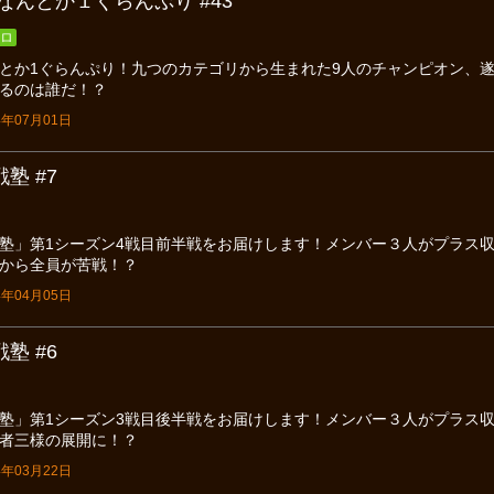
なんとか１ぐらんぷり #43
ロ
とか1ぐらんぷり！九つのカテゴリから生まれた9人のチャンピオン、
るのは誰だ！？
年07月01日
塾 #7
塾」第1シーズン4戦目前半戦をお届けします！メンバー３人がプラス
から全員が苦戦！？
年04月05日
塾 #6
塾」第1シーズン3戦目後半戦をお届けします！メンバー３人がプラス
者三様の展開に！？
年03月22日