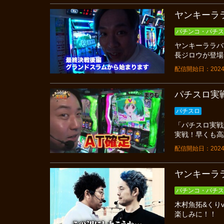
ヤンキーララ
パチンコ・パチス
ヤンキーララバ
長ジロウが登場
配信開始日：2024
パチスロ実戦
パチスロ
「パチスロ実戦
実戦！早くも高
配信開始日：2024
ヤンキーララ
パチンコ・パチス
木村魚拓&くり
楽しみに！！