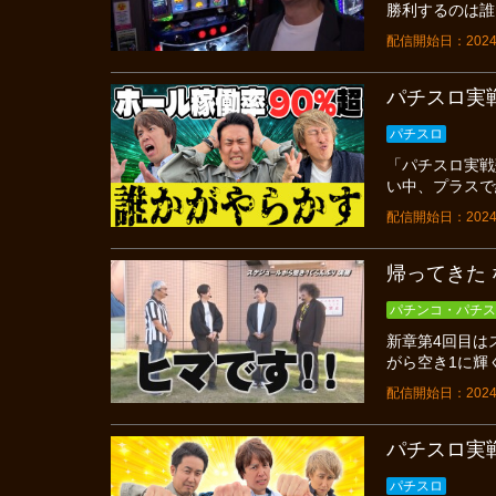
勝利するのは誰
配信開始日：2024
パチスロ実戦
パチスロ
「パチスロ実戦
い中、プラスで
配信開始日：2024
帰ってきた 
パチンコ・パチス
新章第4回目は
がら空き1に輝
配信開始日：2024
パチスロ実戦
パチスロ