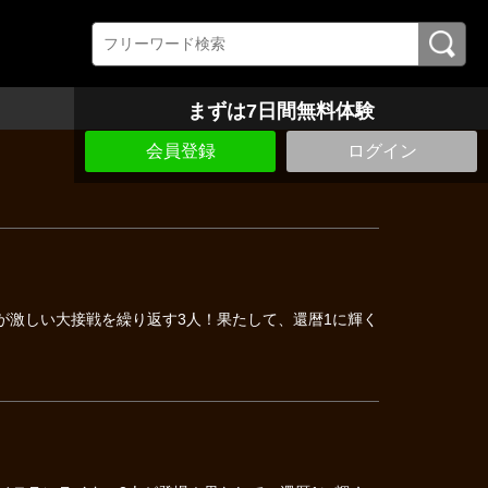
まずは7日間無料体験
会員登録
ログイン
が激しい大接戦を繰り返す3人！果たして、還暦1に輝く