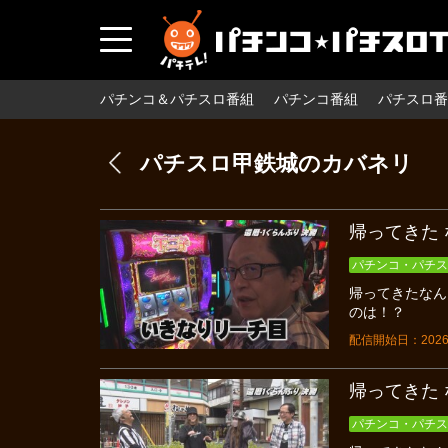
パチンコ＆パチスロ番組
パチンコ番組
パチスロ番
パチスロ甲鉄城のカバネリ
帰ってきた 
パチンコ・パチス
帰ってきたなん
のは！？
配信開始日：2026
帰ってきた 
パチンコ・パチス