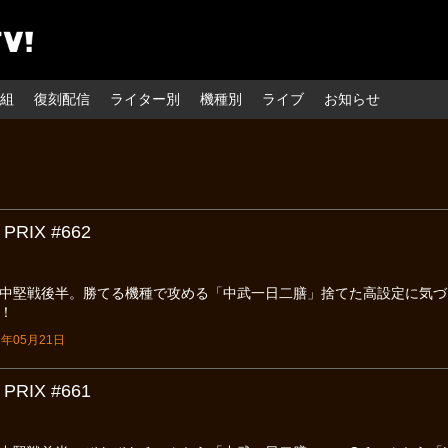
組
復刻配信
ライター別
機種別
ライブ
お知らせ
 PRIX #662
中堅戦後半。勝てる機種で攻める「中武一日二膳」捨てた高設定に気づくか
！
年05月21日
 PRIX #661