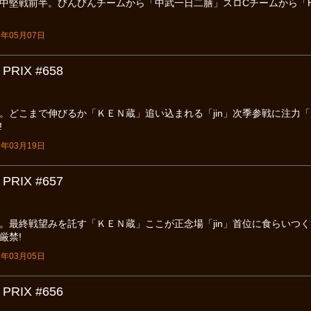
中堅戦前半。びんびんチームから「中武一日二膳」スロCチームから「HYO
年05月07日
 PRIX #658
後半。どこまで伸びるか「ＫＥＮ蔵」追い込まれる「jin」次季参戦に注
!
年03月19日
 PRIX #657
前半。最終戦望みを託す「ＫＥＮ蔵」ここが正念場「jin」首位に食らい
厳禁!
年03月05日
 PRIX #656