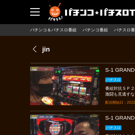
パチンコ＆パチスロ番組
パチンコ番組
パチスロ番
jin
S-1 GRAND
パチスロ
番組対抗ＳＰ２
激闘も見逃すな
配信開始日：2022
S-1 GRAND
パチスロ