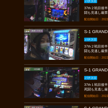
パチスロ
37th２戦目
闘も見逃し厳禁
配信開始日：2022
S-1 GRAND
パチスロ
37th２戦目
闘も見逃し厳禁
配信開始日：2022
S-1 GRAND
パチスロ
37th１戦目
死闘も見逃し厳
配信開始日：2022