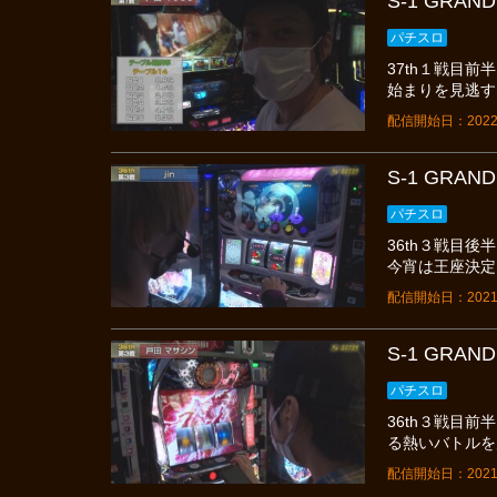
S-1 GRAND
パチスロ
37th１戦目
始まりを見逃す
配信開始日：2022
S-1 GRAND
パチスロ
36th３戦目
今宵は王座決定
配信開始日：2021
S-1 GRAND
パチスロ
36th３戦目
る熱いバトルを
配信開始日：2021