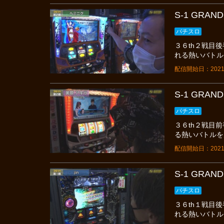
S-1 GRAND
パチスロ
３６th２戦目
れる熱いバトル
配信開始日：2021
S-1 GRAND
パチスロ
３６th２戦目
る熱いバトルを
配信開始日：2021
S-1 GRAND
パチスロ
３６th１戦目
れる熱いバトル