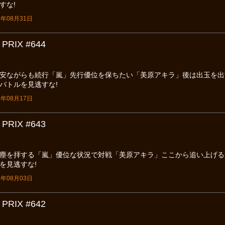
すな!
年08月31日
 PRIX #644
安ながらも続行「嵐」先行優位を保ちたい「美原アキラ」後は出玉を出
バトルを見逃すな!
年08月17日
 PRIX #643
塵を拝する「嵐」優位な状況で対戦「美原アキラ」ここから追い上げる
を見逃すな!
年08月03日
 PRIX #642