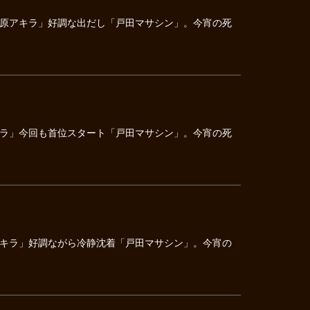
「美原アキラ」好調な出だし「戸田マサシン」。今宵の死
アキラ」今回も首位スタート「戸田マサシン」。今宵の死
原アキラ」好調ながら冷静沈着「戸田マサシン」。今宵の