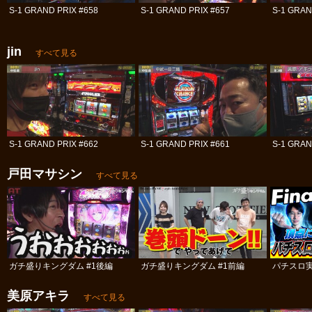
S-1 GRAND PRIX #658
S-1 GRAND PRIX #657
S-1 GRAN
jin
すべて見る
S-1 GRAND PRIX #662
S-1 GRAND PRIX #661
S-1 GRAN
戸田マサシン
すべて見る
ガチ盛りキングダム #1後編
ガチ盛りキングダム #1前編
パチスロ実
美原アキラ
すべて見る