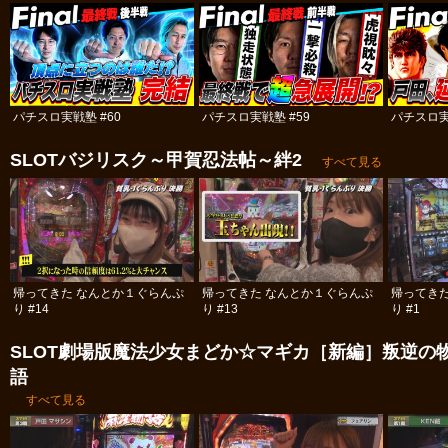
パチスロ実戦塾 #60
パチスロ実戦塾 #59
パチスロ実
SLOTバジリスク～甲賀忍法帖～絆2
すべて見る
帰ってきた なんとか１ぐらんぷ
帰ってきた なんとか１ぐらんぷ
帰ってき
り #14
り #13
り #1
SLOT劇場版魔法少女まどか☆マギカ［新編］叛逆の
語
すべて見る