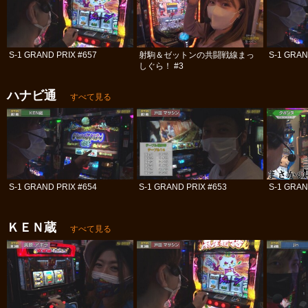
S-1 GRAND PRIX #657
射駒＆ゼットンの共闘戦線まっ
S-1 GRAN
しぐら！ #3
ハナビ通
すべて見る
S-1 GRAND PRIX #654
S-1 GRAND PRIX #653
S-1 GRAN
ＫＥＮ蔵
すべて見る