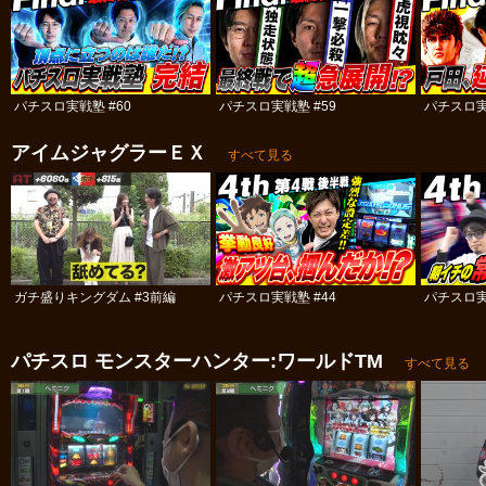
パチスロ実戦塾 #60
パチスロ実戦塾 #59
パチスロ実
アイムジャグラーＥＸ
すべて見る
ガチ盛りキングダム #3前編
パチスロ実戦塾 #44
パチスロ実
パチスロ モンスターハンター:ワールドTM
すべて見る