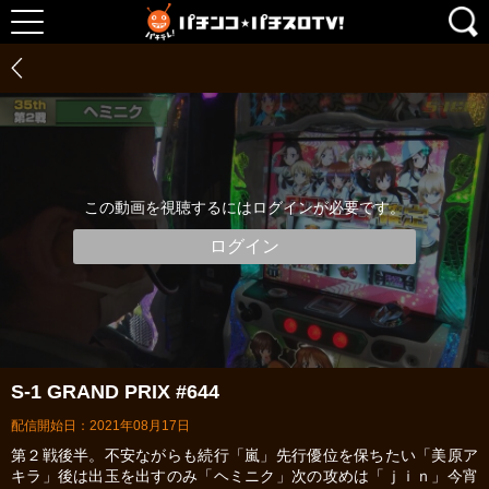
この動画を視聴するにはログインが必要です。
ログイン
S-1 GRAND PRIX #644
配信開始日：2021年08月17日
第２戦後半。不安ながらも続行「嵐」先行優位を保ちたい「美原ア
キラ」後は出玉を出すのみ「ヘミニク」次の攻めは「ｊｉｎ」今宵