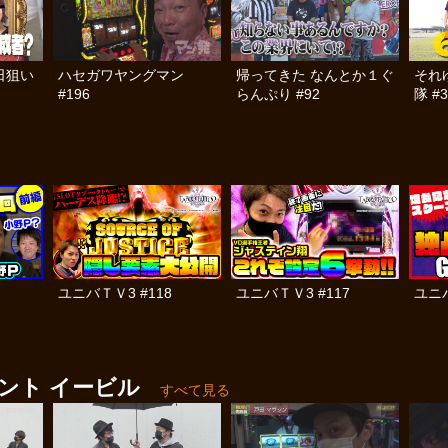
日狙い
ハセガワヤングマン
帰ってきた なんとか１ぐ
それ
#196
らんぷり #92
隊 #3
ユニバＴＶ3 #118
ユニバＴＶ3 #117
ユニバ
ント イービル
すべて見る