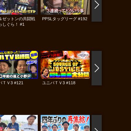
＆ゼットンの共闘戦
PPSLタッグリーグ #192
PPSLタッグリーグ #
っしぐら！ #1
ＴＶ3 #121
ユニバＴＶ3 #118
ユニバＴＶ3 #117