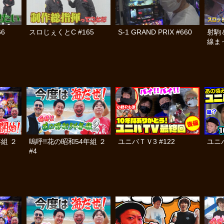
6
スロじぇくとC #165
S-1 GRAND PRIX #660
射駒
線ま
年組 ２
嗚呼!!花の昭和54年組 ２
ユニバＴＶ3 #122
ユニバ
#4