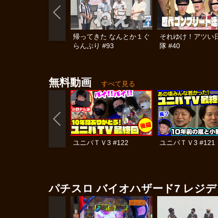
帰ってきた なんとか１ぐ
それゆけ！アツい
らんぷり #93
隊 #40
無料動画
すべて見る
ユニバＴＶ3 #122
ユニバＴＶ3 #121
パチスロ バイオハザード7 レジデ