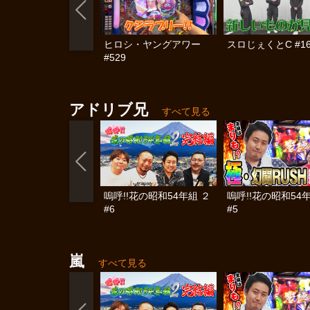
ヒロシ・ヤングアワー
スロじぇくとC #16
#529
アドリブ兄
すべて見る
嗚呼!!花の昭和54年組 ２
嗚呼!!花の昭和54
#6
#5
嵐
すべて見る