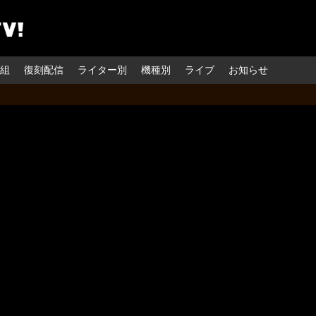
組
復刻配信
ライター別
機種別
ライブ
お知らせ