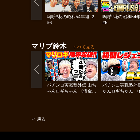
嗚呼!!花の昭和54年組 ２
嗚呼!!花の昭和54
#6
#5
マリブ鈴木
すべて見る
パチンコ実戦塾外伝 山ち
パチンコ実戦塾外伝
ゃんロギちゃん 〈借金返
ゃんロギちゃん 〈
済弾球録〉 #84
済弾球録〉 #83
＜ 戻る