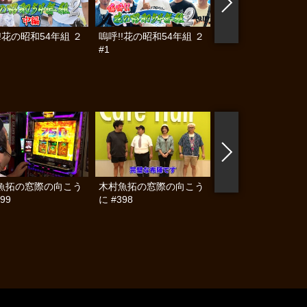
!花の昭和54年組 ２
嗚呼!!花の昭和54年組 ２
懲役777年 #30
#1
魚拓の窓際の向こう
木村魚拓の窓際の向こう
木村魚拓の窓際の向
99
に #398
に #397