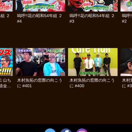
年組 ２
嗚呼!!花の昭和54年組 ２
嗚呼!!花の昭和54年組 ２
嗚呼!
#4
#3
#2
 山ち
木村魚拓の窓際の向こう
木村魚拓の窓際の向こう
木村
借金返
に #401
に #400
に #3