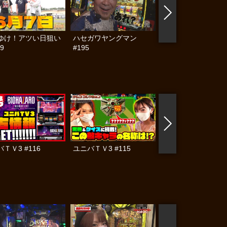
ゆけ！アツい日狙い
ハセガワヤングマン
帰ってきた なんと
9
#195
らんぷり #91
ＴＶ3 #116
ユニバＴＶ3 #115
ユニバＴＶ3 #110