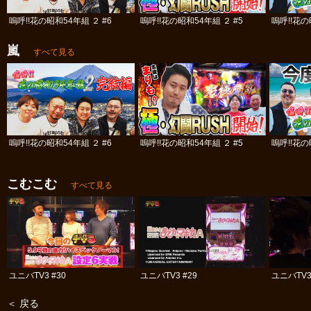
嗚呼!!花の昭和54年組 ２ #6
嗚呼!!花の昭和54年組 ２ #5
嗚呼!!花の
嵐
すべて見る
嗚呼!!花の昭和54年組 ２ #6
嗚呼!!花の昭和54年組 ２ #5
嗚呼!!花の
こむこむ
すべて見る
ユニバTV3 #30
ユニバTV3 #29
ユニバTV3
＜ 戻る