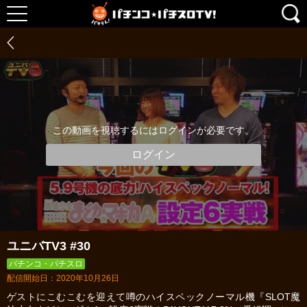
この動画を視聴するにはログインが必要です。
ログイン
ユニバTV3 #30
パチンコ・パチスロ
配信開始日：2020年10月26日
ゲストにこむこむを迎えて噂のハイスペックノーマル機『SLOT魔