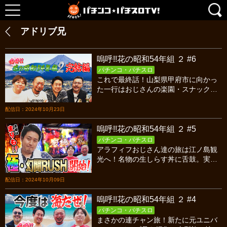
アドリブ兄
嗚呼!!花の昭和54年組 ２ #6
パチンコ・パチスロ
これで最終話！山梨県甲府市に向かっ
た一行はおじさんの楽園・スナックで
激レアカラオケ大会！実戦編は勝利を
目指す54年組が最後まで奮闘！辿り着
配信日：2024年10月23日
いた先の実戦機種とは！
嗚呼!!花の昭和54年組 ２ #5
パチンコ・パチスロ
アラフィフおじさん達の旅は江ノ島観
光へ！名物の生しらす丼に舌鼓。実戦
編は今年万枚を量産してるまりもがま
さかの究極無双獲得！このまま勝負を
配信日：2024年10月09日
決めるか！？
嗚呼!!花の昭和54年組 ２ #4
パチンコ・パチスロ
まさかの連チャン旅！新たに元ユニバ