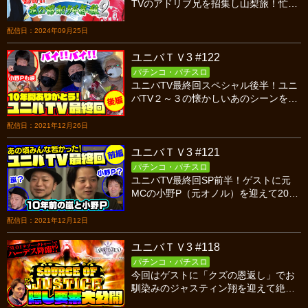
TVのアドリブ兄を招集し山梨旅！忙し
いアラフォーおじさんズが夏休み気分
で湘南へ繰り出す！実戦は荒めのスマ
配信日：2024年09月25日
スロでホームラン狙い！
ユニバＴＶ3 #122
パチンコ・パチスロ
ユニバTV最終回スペシャル後半！ユニ
バTV２～３の懐かしいあのシーンをプ
レイバック！アド兄&amp;マリブの初
登場シーンも！ユニバ5号機の歴史はユ
配信日：2021年12月26日
ニバTVの歴史！必見！
ユニバＴＶ3 #121
パチンコ・パチスロ
ユニバTV最終回SP前半！ゲストに元
MCの小野P（元オノル）を迎えて2011
年に始まったユニバTV1?3の懐かしい
あのシーンをプレイバック！懐かしの
配信日：2021年12月12日
名機も登場！
ユニバＴＶ3 #118
パチンコ・パチスロ
今回はゲストに「クズの恩返し」でお
馴染みのジャスティン翔を迎えて絶賛
稼働中の『SLOTタブー・タトゥー』