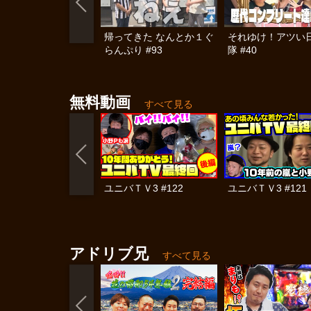
帰ってきた なんとか１ぐ
それゆけ！アツい
らんぷり #93
隊 #40
無料動画
すべて見る
ユニバＴＶ3 #122
ユニバＴＶ3 #121
アドリブ兄
すべて見る