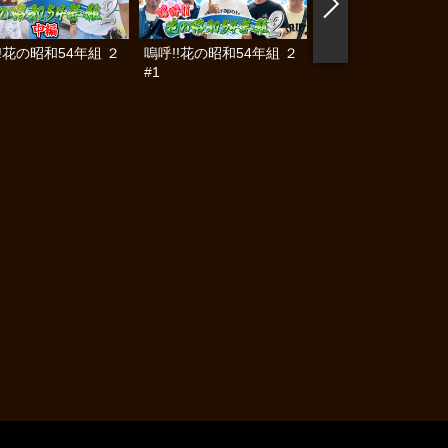
!花の昭和54年組 ２
嗚呼!!花の昭和54年組 ２
懲役777年 #30
#1