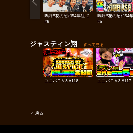
嗚呼!!花の昭和54年組 ２
嗚呼!!花の昭和54
#6
#5
ジャスティン翔
すべて見る
ユニバＴＶ3 #118
ユニバＴＶ3 #117
＜ 戻る