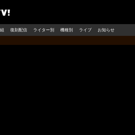
組
復刻配信
ライター別
機種別
ライブ
お知らせ