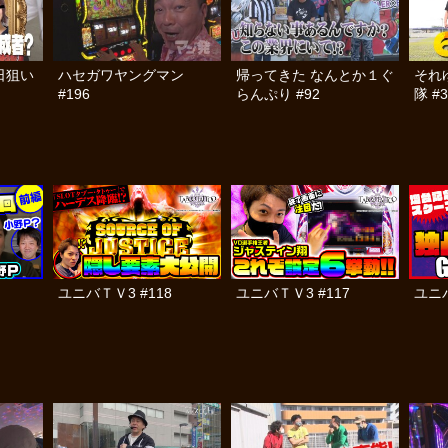
日狙い
ハセガワヤングマン
帰ってきた なんとか１ぐ
それ
#196
らんぷり #92
隊 #3
ユニバＴＶ3 #118
ユニバＴＶ3 #117
ユニバ