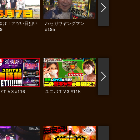
ゆけ！アツい日狙い
ハセガワヤングマン
帰ってきた なんと
9
#195
らんぷり #91
ＴＶ3 #116
ユニバＴＶ3 #115
ユニバＴＶ3 #110