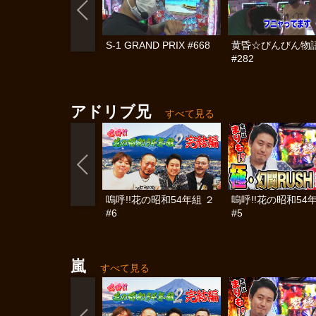
S-1 GRAND PRIX #668
黄昏☆びんびん物
#282
アドリブ兄
すべて見る
嗚呼!!花の昭和54年組 ２
嗚呼!!花の昭和54
#6
#5
嵐
すべて見る