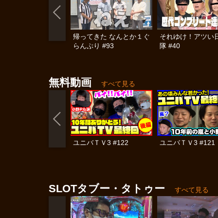
帰ってきた なんとか１ぐ
それゆけ！アツい
らんぷり #93
隊 #40
無料動画
すべて見る
ユニバＴＶ3 #122
ユニバＴＶ3 #121
SLOTタブー・タトゥー
すべて見る