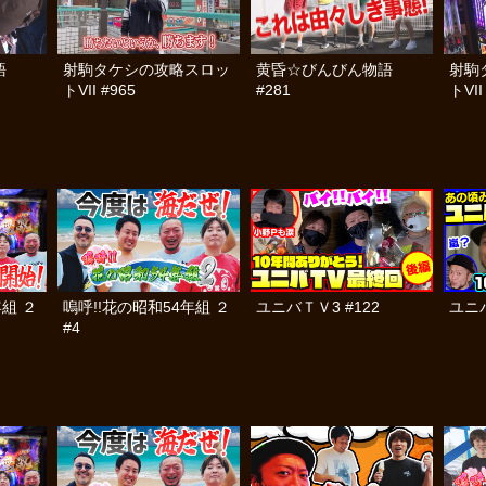
語
射駒タケシの攻略スロッ
黄昏☆びんびん物語
射駒
トVII #965
#281
トVII
年組 ２
嗚呼!!花の昭和54年組 ２
ユニバＴＶ3 #122
ユニバ
#4