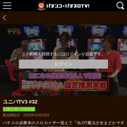
この動画を視聴するにはログインが必要です。
ログイン
ユニバTV3 #32
パチンコ・パチスロ
配信開始日：2020年10月26日
パチスロ必勝本のスロカイザー迎えて『SLOT魔法少女まどかマギ