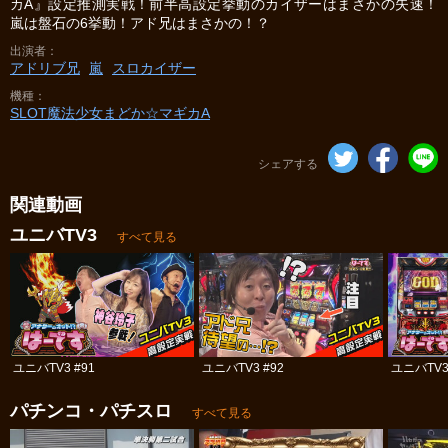
カA』設定推測実戦！前半高設定挙動のカイザーはまさかの失速！
嵐は盤石の6挙動！アド兄はまさかの！？
出演者
アドリブ兄
嵐
スロカイザー
機種
SLOT魔法少女まどか☆マギカA
シェアする
関連動画
ユニバTV3
すべて見る
ユニバTV3 #91
ユニバTV3 #92
ユニバTV3
パチンコ・パチスロ
すべて見る