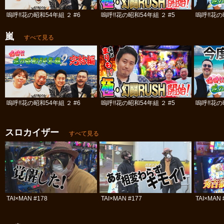
嗚呼!!花の昭和54年組 ２ #6
嗚呼!!花の昭和54年組 ２ #5
嗚呼!!花の
嵐
すべて見る
嗚呼!!花の昭和54年組 ２ #6
嗚呼!!花の昭和54年組 ２ #5
嗚呼!!花の
スロカイザー
すべて見る
TAI×MAN #178
TAI×MAN #177
TAI×MAN 