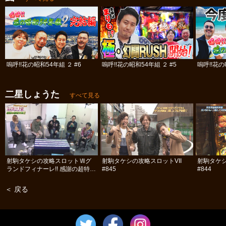
嗚呼!!花の昭和54年組 ２ #6
嗚呼!!花の昭和54年組 ２ #5
嗚呼!!花の
二星しょうた
すべて見る
射駒タケシの攻略スロットⅦグ
射駒タケシの攻略スロットVII
射駒タケシ
ランドフィナーレ!! 感謝の超特大
#845
#844
号!! 前編
＜ 戻る