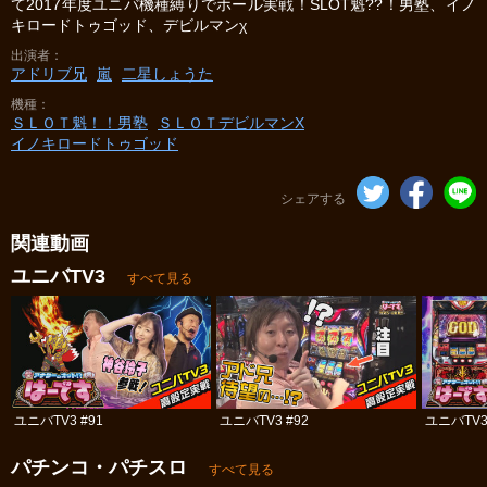
て2017年度ユニバ機種縛りでホール実戦！SLOT魁??！男塾、イノ
キロードトゥゴッド、デビルマンχ
出演者
アドリブ兄
嵐
二星しょうた
機種
ＳＬＯＴ魁！！男塾
ＳＬＯＴデビルマンΧ
イノキロードトゥゴッド
シェアする
関連動画
ユニバTV3
すべて見る
ユニバTV3 #91
ユニバTV3 #92
ユニバTV3
パチンコ・パチスロ
すべて見る