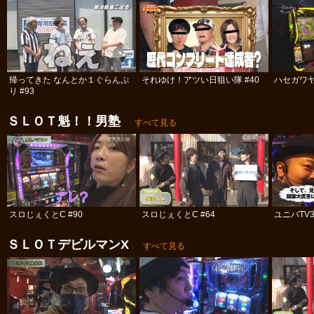
帰ってきた なんとか１ぐらんぷ
それゆけ！アツい日狙い隊 #40
ハセガワヤ
り #93
ＳＬＯＴ魁！！男塾
すべて見る
スロじぇくとC #90
スロじぇくとC #64
ユニバTV3
ＳＬＯＴデビルマンΧ
すべて見る