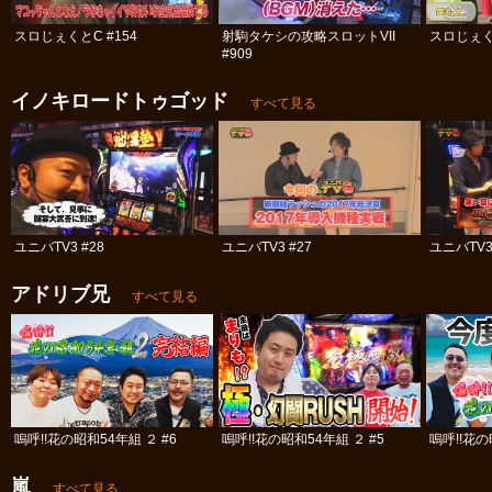
スロじぇくとC #154
射駒タケシの攻略スロットVII
スロじぇく
#909
イノキロードトゥゴッド
すべて見る
ユニバTV3 #28
ユニバTV3 #27
ユニバTV3
アドリブ兄
すべて見る
嗚呼!!花の昭和54年組 ２ #6
嗚呼!!花の昭和54年組 ２ #5
嗚呼!!花の
嵐
すべて見る