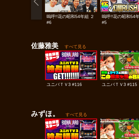
嗚呼!!花の昭和54年組 ２
嗚呼!!花の昭和54
#6
#5
佐藤雅美
すべて見る
ユニバＴＶ3 #116
ユニバＴＶ3 #115
みずほ。
すべて見る