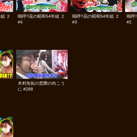
年組 ２
嗚呼!!花の昭和54年組 ２
嗚呼!!花の昭和54年組 ２
嗚呼!
#4
#3
#2
木村魚拓の窓際の向こう
に #288