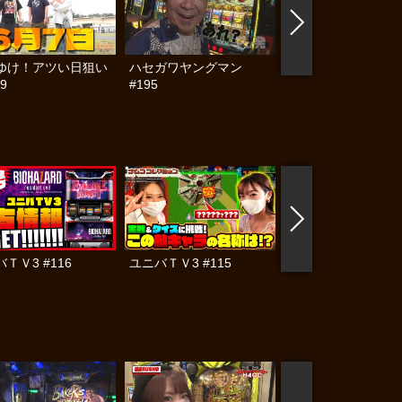
ゆけ！アツい日狙い
ハセガワヤングマン
帰ってきた なんと
9
#195
らんぷり #91
ＴＶ3 #116
ユニバＴＶ3 #115
ユニバＴＶ3 #110