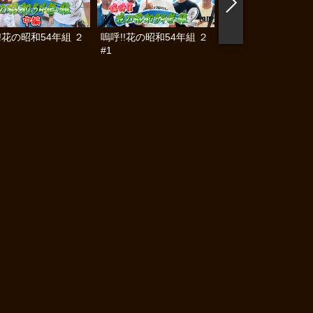
!花の昭和54年組 ２
嗚呼!!花の昭和54年組 ２
懲役777年 #30
#1