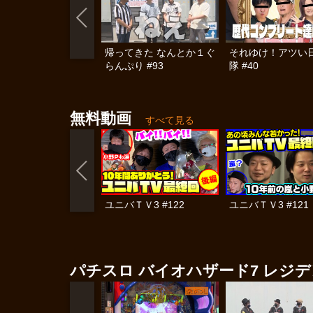
帰ってきた なんとか１ぐ
それゆけ！アツい
らんぷり #93
隊 #40
無料動画
すべて見る
ユニバＴＶ3 #122
ユニバＴＶ3 #121
パチスロ バイオハザード7 レジデ