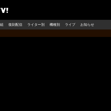
組
復刻配信
ライター別
機種別
ライブ
お知らせ