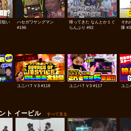
日狙い
ハセガワヤングマン
帰ってきた なんとか１ぐ
それ
#196
らんぷり #92
隊 #3
ユニバＴＶ3 #118
ユニバＴＶ3 #117
ユニバ
ント イービル
すべて見る