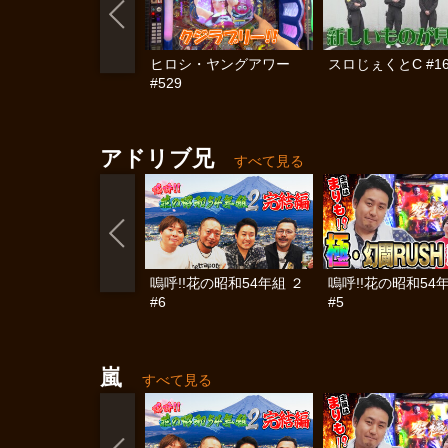
ヒロシ・ヤングアワー
スロじぇくとC #16
#529
アドリブ兄
すべて見る
嗚呼!!花の昭和54年組 ２
嗚呼!!花の昭和54
#6
#5
嵐
すべて見る