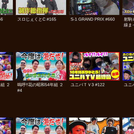
6
スロじぇくとC #165
S-1 GRAND PRIX #660
射駒
線ま
年組 ２
嗚呼!!花の昭和54年組 ２
ユニバＴＶ3 #122
ユニバ
#4