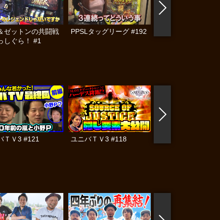
＆ゼットンの共闘戦
PPSLタッグリーグ #192
PPSLタッグリーグ #
っしぐら！ #1
ＴＶ3 #121
ユニバＴＶ3 #118
ユニバＴＶ3 #117