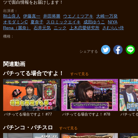
ツで面白情報をお届けします！
出演者
秋山良人
伊藤真一
井田将勝
ウエノミツアキ
大崎一万発
オモダミンC
夏奈子
スロミックエイキ
成田ゆうこ
NIYA
Rena（麗奈）
石井元気
ニック
上木恋愛研究所
さむらい侍
機種
シェアする
関連動画
パチってる場合ですよ！
すべて見る
パチってる場合ですよ！ #77
パチってる場合ですよ！ #78
パチってる
パチンコ・パチスロ
すべて見る