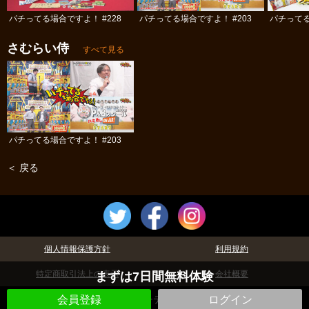
パチってる場合ですよ！ #228
パチってる場合ですよ！ #203
パチってる
さむらい侍
すべて見る
パチってる場合ですよ！ #203
＜ 戻る
個人情報保護方針
利用規約
特定商取引法上の表示
会社概要
まずは7日間無料体験
会員登録
ログイン
©パチテレ！