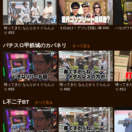
帰ってきた なんとか１ぐらんぷ
それゆけ！アツい日狙い隊 #40
ハセガワヤ
り #93
パチスロ甲鉄城のカバネリ
すべて見る
帰ってきた なんとか１ぐらんぷ
帰ってきた なんとか１ぐらんぷ
帰ってき
り #89
り #88
り #53
L不二子BT
すべて見る