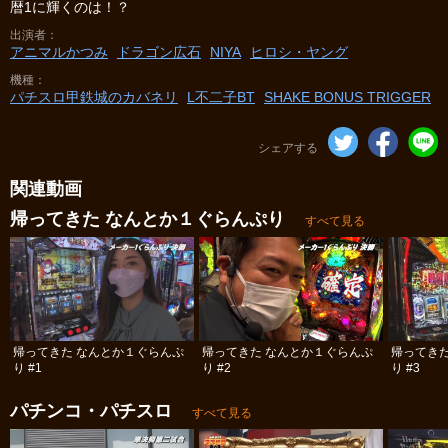
暦1に輝くのは！？
出演者
アニマルかつみ
ドラゴン広石
NIYA
ヒロシ・ヤング
機種
パチスロ甲鉄城のカバネリ
L不二子BT
SHAKE BONUS TRIGGER
シェアする
関連動画
帰ってきた なんとか１ぐらんぷり
すべて見る
帰ってきた なんとか１ぐらんぷ
帰ってきた なんとか１ぐらんぷ
帰ってき
り #1
り #2
り #3
パチンコ・パチスロ
すべて見る