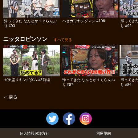
帰ってきた なんとか１ぐらんぷ
ハセガワヤングマン #196
帰ってき
り #93
り #92
ニッタロビンソン
すべて見る
ガチ盛りキングダム #3前編
帰ってきた なんとか１ぐらんぷ
帰ってき
り #87
り #86
＜ 戻る
個人情報保護方針
利用規約