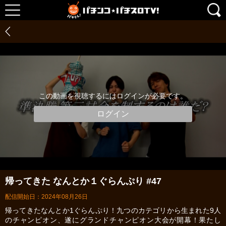
この動画を視聴するにはログインが必要です。
ログイン
帰ってきた なんとか１ぐらんぷり #47
配信開始日：2024年08月26日
帰ってきたなんとか1ぐらんぷり！九つのカテゴリから生まれた9人
のチャンピオン、遂にグランドチャンピオン大会が開幕！果たし