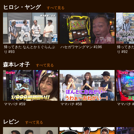
ヒロシ・ヤング
すべて見る
帰ってきた なんとか１ぐらんぷ
ハセガワヤングマン #196
帰ってき
り #93
り #92
森本レオ子
すべて見る
ママパチ #59
ママパチ #58
ママパチ #
レビン
すべて見る