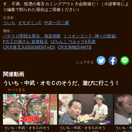
す、不満、憤懣の毒舌カミングアウト大会開催だ！（※諸事情によ
り編集で削られた場合はご容赦ください）
出演者
ういち
オモダミンC
中武一日二膳
機種
パチスロ聖闘士星矢 海皇覚醒
ミリオンゴッド -神々の凱旋-
P大工の源さん 超韋駄天
ぱちんこ ウルトラ6兄弟
CR犬夜叉JUDGEMENT∞EX
CR大海物語4MTB
シェアする
関連動画
ういち・中武・オモＣのそうだ、遊びに行こう！
すべて見る
ういち・中武・オモＣのそう
ういち・中武・オモＣのそう
ういち・