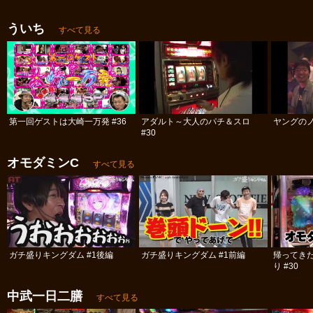
ういち
すべて見る
第一回ゲストは大崎一万発 #36
アダルト～大人のパチ＆スロ
ヤングのノ
#30
オモダミンC
すべて見る
ガチ盛りキングダム #1後編
ガチ盛りキングダム #1前編
帰ってき
り #30
中武一日二膳
すべて見る