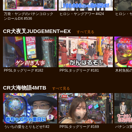
万発・ヤングのパチンコロック
ヒロシ・ヤングアワー #424
ヒロシ・ヤ
ンロールDX #536
CR犬夜叉JUDGEMENT∞EX
すべて見る
PPSLタッグリーグ #182
PPSLタッグリーグ #181
木村魚拓の
CR大海物語4MTB
すべて見る
ういちの愛をとりもどせ!! #2
PPSLタッグリーグ #169
パチンコ実