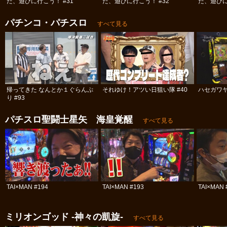
だ、遊びに行こう！ #31
だ、遊びに行こう！ #32
だ、遊びに
パチンコ・パチスロ
すべて見る
帰ってきた なんとか１ぐらんぷ
それゆけ！アツい日狙い隊 #40
ハセガワヤ
り #93
パチスロ聖闘士星矢 海皇覚醒
すべて見る
TAI×MAN #194
TAI×MAN #193
TAI×MAN 
ミリオンゴッド -神々の凱旋-
すべて見る