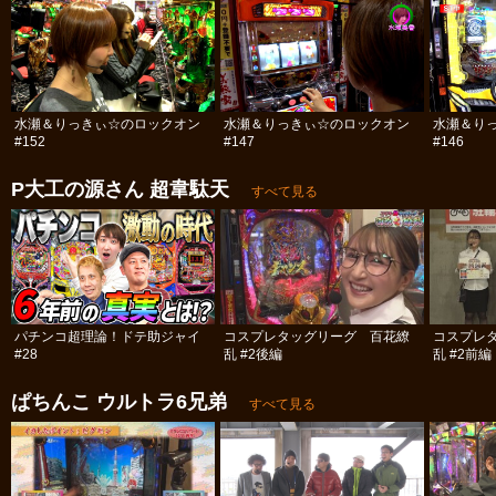
水瀬＆りっきぃ☆のロックオン
水瀬＆りっきぃ☆のロックオン
水瀬＆り
#152
#147
#146
P大工の源さん 超韋駄天
すべて見る
パチンコ超理論！ドテ助ジャイ
コスプレタッグリーグ 百花繚
コスプレ
#28
乱 #2後編
乱 #2前編
ぱちんこ ウルトラ6兄弟
すべて見る