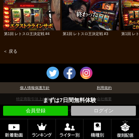
第1回 レトスロ王決定戦 #4
第1回 レトスロ王決定戦 #3
第1回 レ
＜ 戻る
個人情報保護方針
利用規約
特定商取引法上の表示
会社概要
まずは7日間無料体験
会員登録
©パチテレ！
ログイン