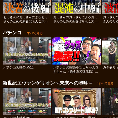
おっさんのおっさんによるおっ
おっさんのおっさんによるおっ
おっさん
さんのための新春ぱちんこ大会in
さんのための新春ぱちんこ大会in
さんのため
マルハン川越店 #後編
マルハン川越店 #中編
マルハン川
パチンコ
すべて見る
パチンコ実戦塾 #511
パチンコ実戦塾外伝 山ちゃんロ
ガチ盛りキ
ギちゃん 〈借金返済弾球録〉
#113
新世紀エヴァンゲリオン～未来への咆哮～
すべて見る
パチンコ実戦塾 #511
それゆけ！アツい日狙い隊 #40
パチンコ実