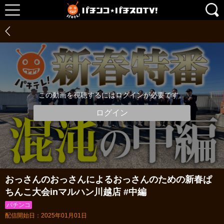
この動画を視聴するにはログインが必要です。
ログイン
おっさんのおっさんによるおっさんのための新春ぱ
ちんこ大会inマルハン川越店 #中編
パチンコ
配信開始日：2025年01月01日