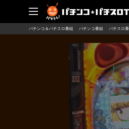
パチンコ＆パチスロ番組
パチンコ番組
パチスロ番