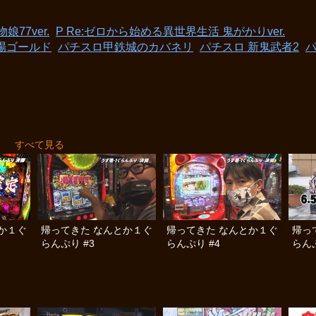
77ver.
P Re:ゼロから始める異世界生活 鬼がかりver.
事場ゴールド
パチスロ甲鉄城のカバネリ
パチスロ 新鬼武者2
パ
り
すべて見る
か１ぐ
帰ってきた なんとか１ぐ
帰ってきた なんとか１ぐ
帰っ
らんぷり #3
らんぷり #4
らんぷ