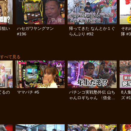
日狙い
ハセガワヤングマン
帰ってきた なんとか１ぐ
それ
#196
らんぷり #92
隊 #3
すべて見る
てるの
ママパチ #5
パチンコ実戦塾外伝 山ち
8人
ゃんロギちゃん 〈借金返
ズ #1
済弾球録〉 #19