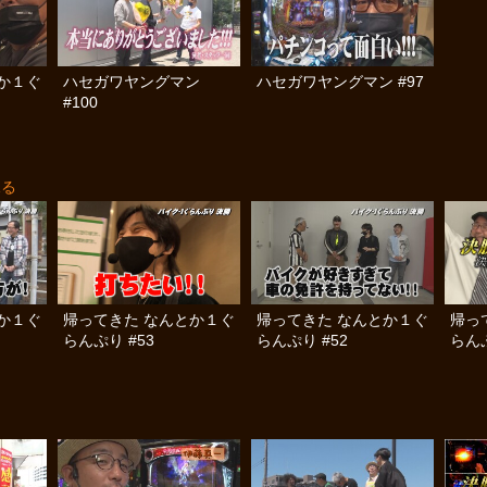
か１ぐ
ハセガワヤングマン
ハセガワヤングマン #97
#100
見る
か１ぐ
帰ってきた なんとか１ぐ
帰ってきた なんとか１ぐ
帰っ
らんぷり #53
らんぷり #52
らんぷ