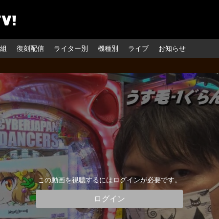
組
復刻配信
ライター別
機種別
ライブ
お知らせ
この動画を視聴するにはログインが必要です。
ログイン