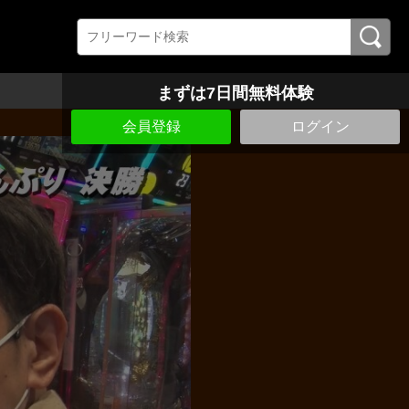
まずは7日間無料体験
会員登録
ログイン