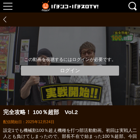
この動画を視聴するにはログインが必要です。
ログイン
完全攻略！ 100％超部 Vol.2
配信開始日：2025年12月24日
設定1でも機械割100％超え機種を打つ部活動動画。初回は実戦人二
人とも負けてしまったので、部長不在で始まった100％超部。今回