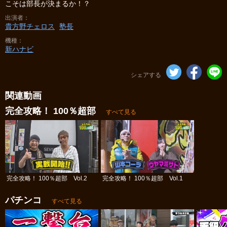
こそは部長が決まるか！？
出演者
貴方野チェロス
塾長
機種
新ハナビ
シェアする
関連動画
完全攻略！ 100％超部
すべて見る
完全攻略！ 100％超部 Vol.2
完全攻略！ 100％超部 Vol.1
パチンコ
すべて見る