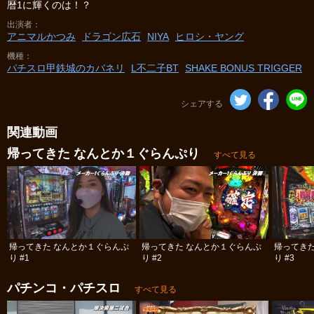
暦1に輝くのは！？
出演者
アニマルかつみ
ドラゴン広石
NIYA
ヒロシ・ヤング
機種
パチスロ甲鉄城のカバネリ
L不二子BT
SHAKE BONUS TRIGGER
シェアする
関連動画
帰ってきた なんとか１ぐらんぷり
すべて見る
帰ってきた なんとか１ぐらんぷ
帰ってきた なんとか１ぐらんぷ
帰ってき
り #1
り #2
り #3
パチンコ・パチスロ
すべて見る