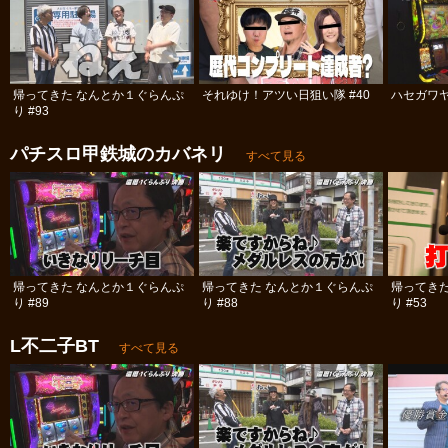
帰ってきた なんとか１ぐらんぷ
それゆけ！アツい日狙い隊 #40
ハセガワヤ
り #93
パチスロ甲鉄城のカバネリ
すべて見る
帰ってきた なんとか１ぐらんぷ
帰ってきた なんとか１ぐらんぷ
帰ってき
り #89
り #88
り #53
L不二子BT
すべて見る