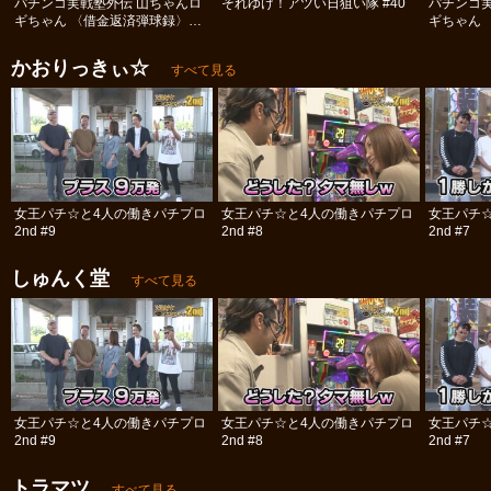
パチンコ実戦塾外伝 山ちゃんロ
それゆけ！アツい日狙い隊 #40
パチンコ
ギちゃん 〈借金返済弾球録〉
ギちゃん 
#113
#112
かおりっきぃ☆
すべて見る
女王パチ☆と4人の働きパチプロ
女王パチ☆と4人の働きパチプロ
女王パチ
2nd #9
2nd #8
2nd #7
しゅんく堂
すべて見る
女王パチ☆と4人の働きパチプロ
女王パチ☆と4人の働きパチプロ
女王パチ
2nd #9
2nd #8
2nd #7
トラマツ
すべて見る