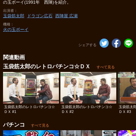
の玉ボーイ(1991年 西陣)を紹介。
出演者
玉袋筋太郎
ドラゴン広石
西陣屋 広瀬
機種
火の玉ボーイ
シェアする
関連動画
玉袋筋太郎のレトロパチンコ☆ＤＸ
すべて見る
玉袋筋太郎のレトロパチンコ☆
玉袋筋太郎のレトロパチンコ☆
玉袋筋太
ＤＸ #1
ＤＸ #2
ＤＸ #3
パチンコ
すべて見る