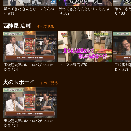
帰ってきた なんとか１ぐらんぷ
帰ってきた なんとか１ぐらんぷ
帰ってき
り #93
り #89
り #88
西陣屋 広瀬
すべて見る
玉袋筋太郎のレトロパチンコ☆
マニアの遺言 #70
玉袋筋太
ＤＸ #14
ＤＸ #13
火の玉ボーイ
すべて見る
玉袋筋太郎のレトロパチンコ☆
ＤＸ #14