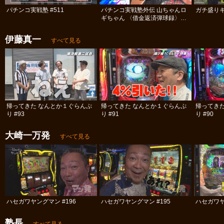
パチンコ実戦塾 #511
パチンコ実戦塾外伝 山ちゃんロ
ガチ盛りキ
ギちゃん 〈借金返済弾球録〉
#113
伊藤真一
すべて見る
帰ってきた なんとか１ぐらんぷ
帰ってきた なんとか１ぐらんぷ
帰ってき
り #93
り #91
り #90
大崎一万発
すべて見る
ハセガワヤングマン #196
ハセガワヤングマン #195
ハセガワヤ
塾長