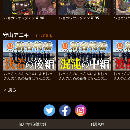
ハセガワヤングマン #196
ハセガワヤングマン #195
ハセガワヤ
守山アニキ
すべて見る
おっさんのおっさんによるおっ
おっさんのおっさんによるおっ
おっさん
さんのための新春ぱちんこ大会in
さんのための新春ぱちんこ大会in
さんのため
マルハン川越店 #後編
マルハン川越店 #中編
マルハン川
＜ 戻る
個人情報保護方針
利用規約