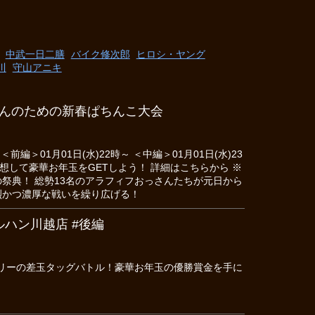
中武一日二膳
バイク修次郎
ヒロシ・ヤング
川
守山アニキ
さんのための新春ぱちんこ大会
01月01日(水)22時～ ＜中編＞01月01日(水)23
予想して豪華お年玉をGETしよう！ 詳細はこちらから ※
ん」の祭典！ 総勢13名のアラフィフおっさんたちが元日から
烈かつ濃厚な戦いを繰り広げる！
ハン川越店 #後編
ンリーの差玉タッグバトル！豪華お年玉の優勝賞金を手に