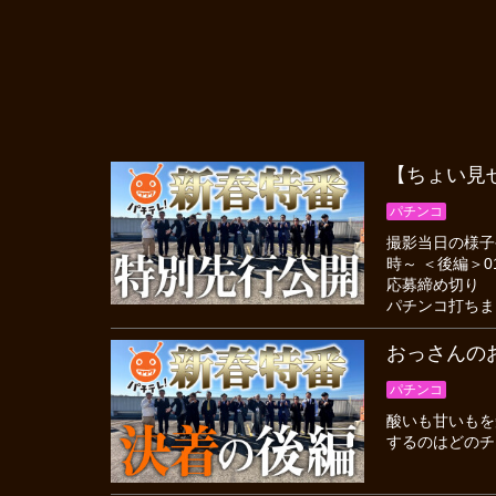
【ちょい見
パチンコ
撮影当日の様子や
時～ ＜後編＞0
応募締め切り 1
パチンコ打ちま
おっさんの
パチンコ
酸いも甘いもを
するのはどのチ