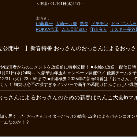
＜後編＞01月01日(水)24時～
出演者
伊藤真一
大崎一万発
塾長
ドテチン
ドラゴン広石
POKKA吉田
ムム見間違い
守山有人
リスキー長谷
せ公開中！】新春特番 おっさんのおっさんによるおっ
出演者からのコメントを放送前に特別公開！ ■本編の放送・配信日時 ＜前編＞
1月01日(水)24時～ ＼豪華お年玉キャンペーン開催中／ 優勝チームを
2/31（火）23：59まで ■番組概要 2025年の新春特番は「おっさ
くり！ 胸焼け必至の濃すぎるメンバーで新年の幕開けにふさわしい熾
おっさんによるおっさんのための新春ぱちんこ大会inマル
知り尽くした おっさんライターだらけの総勢 12名によるパチンコオ
ームなのか！？