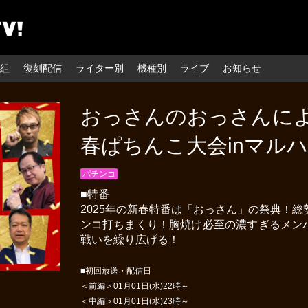
組
復刻配信
ライター別
機種別
ライブ
お知らせ
おっさんのおっさんに
春ぱちんこ大会inマル
パチンコ
■特番
2025年の新春特番は「おっさん」の祭典！
ンコ打ちまくり！胸焼け必至の濃すぎるメン
戦いを繰り広げる！
■初回放送・配信日
＜前編＞01月01日(水)22時～
＜中編＞01月01日(水)23時～