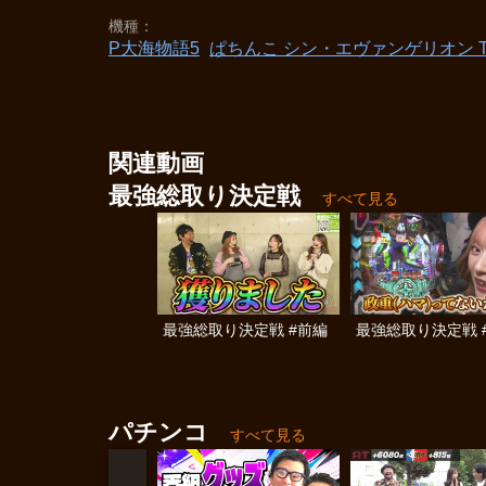
機種
P大海物語5
ぱちんこ シン・エヴァンゲリオン Ty
関連動画
最強総取り決定戦
すべて見る
最強総取り決定戦 #前編
最強総取り決定戦 
パチンコ
すべて見る