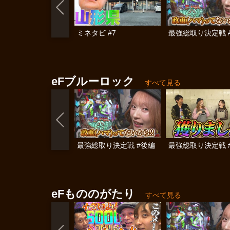
ミネタビ #7
最強総取り決定戦 
eFブルーロック
すべて見る
最強総取り決定戦 #後編
最強総取り決定戦 
eFもののがたり
すべて見る