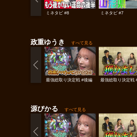
ミネタビ #8
ミネタビ #7
政重ゆうき
すべて見る
最強総取り決定戦 #後編
最強総取り決定戦 
源ぴかる
すべて見る