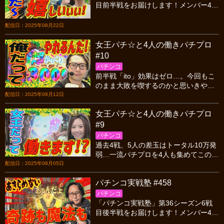
目前半戦をお届けします！メンバー4人
がプラス収支を目指し立ち回ります。
今シーズンは全員残留する事ができる
配信日：2025年08月22日
のか?お楽しみに！
女王パチ☆と4人の働きパチプロ
#10
パチンコ
前半戦「ito」効果はゼロ…。今回もこ
のまま大敗を喫するのかと思いきや、
いつもはダメダメなトラマツ＆ヤッシ
配信日：2025年08月12日
ーが後半に奮起!? 最後まで見逃せな
女王パチ☆と4人の働きパチプロ
い展開を刮目せよ。
#9
パチンコ
過去4戦、5人の差玉はトータル10万発
弱…一流パチプロを4人も集めてこの体
たらくぶりのままだと番組打ち切りの
配信日：2025年08月05日
危機。今回こそ5人で協力してプラス収
パチンコ実戦塾 #458
支を目指せ!!
パチンコ
「パチンコ実戦塾」第36シーズン6戦
目後半戦をお届けします！メンバー4人
がプラス収支を目指し奮闘中。今シー