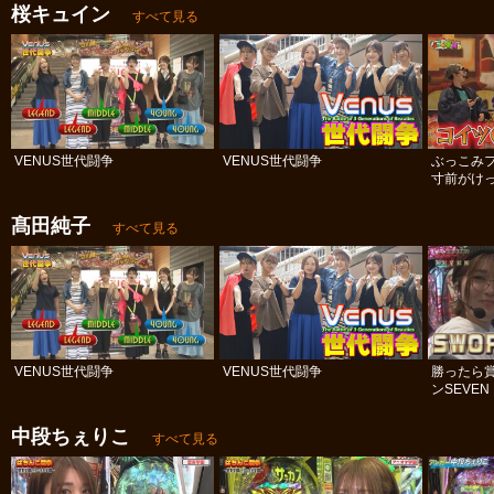
桜キュイン
すべて見る
VENUS世代闘争
VENUS世代闘争
ぶっこみ
寸前がけっ
髙田純子
すべて見る
VENUS世代闘争
VENUS世代闘争
勝ったら賞
ンSEVEN
中段ちぇりこ
すべて見る