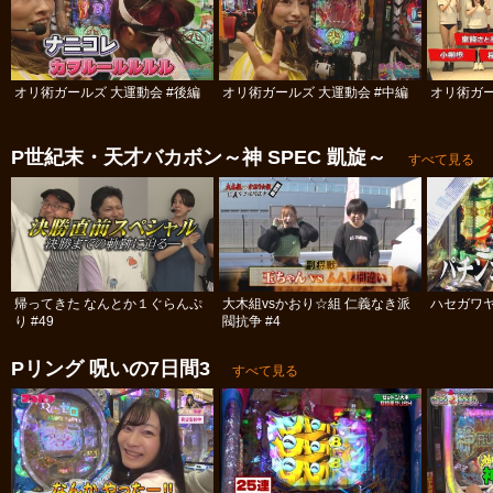
オリ術ガールズ 大運動会 #後編
オリ術ガールズ 大運動会 #中編
オリ術ガー
P世紀末・天才バカボン～神 SPEC 凱旋～
すべて見る
帰ってきた なんとか１ぐらんぷ
大木組vsかおり☆組 仁義なき派
ハセガワヤ
り #49
閥抗争 #4
Pリング 呪いの7日間3
すべて見る