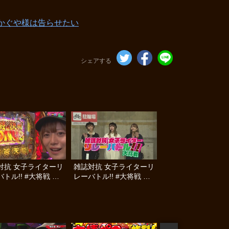
Fかぐや様は告らせたい
シェアする
対抗 女子ライターリ
雑誌対抗 女子ライターリ
トル!! #大将戦 後
レーバトル!! #大将戦 前
編