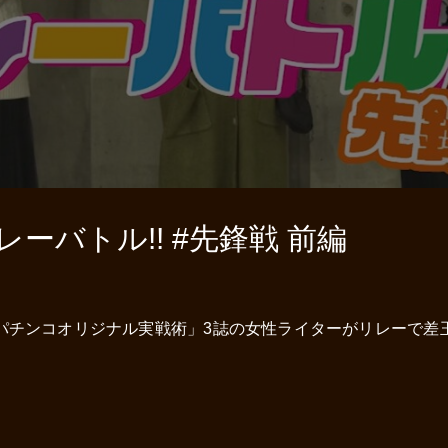
ーバトル!! #先鋒戦 前編
パチンコオリジナル実戦術」3誌の女性ライターがリレーで差