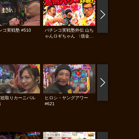
コ実戦塾 #510
パチンコ実戦塾外伝 山ち
ガチモリFIVE T #8
ゃんロギちゃん 〈借金返
済弾球録〉 #112
XY総取りカーニバル
ヒロシ・ヤングアワー
ヒロシ・ヤングアワ
編
#621
#620