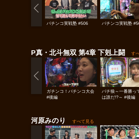
パチンコ実戦塾 #506
パチンコ実戦塾 #5
P真・北斗無双 第4章 下剋上闘
す
ガチンコ！パチンコ大会
パチ狼～一番勝っ
#後編
は誰だ!?～ #後編
河原みのり
すべて見る