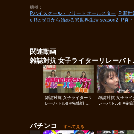
機種
Pハイスクール・フリート オールスター
P 新世
e Re:ゼロから始める異世界生活 season2
P真・
関連動画
雑誌対抗 女子ライターリレーバトル
雑誌対抗 女子ライターリ
雑誌対抗 女子ライ
レーバトル!! #先鋒戦 前
レーバトル!! #先鋒
編
編
パチンコ
すべて見る