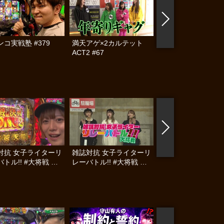
コ実戦塾 #379
満天アゲ×2カルテット
ヒロシ・ヤングアワ
ACT2 #67
#611
対抗 女子ライターリ
雑誌対抗 女子ライターリ
雑誌対抗 女子ライ
トル!! #大将戦 後
レーバトル!! #大将戦 前
レーバトル!! #先鋒
編
編