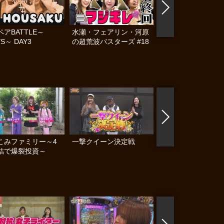
アBATTLE～
水瀬・フェアリン・河原
コスプレタッグリー
YS～ DAY3
の超荒波バスターズ #18
COLORFUL #6 後
こみファミリー～4
一撃クイーン決定戦
乙女戦隊3000ジャ
結で爆裂投資～