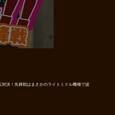
玉対決！先鋒戦はまさかのライトミドル機種で波