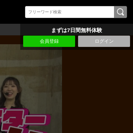
まずは7日間無料体験
会員登録
ログイン