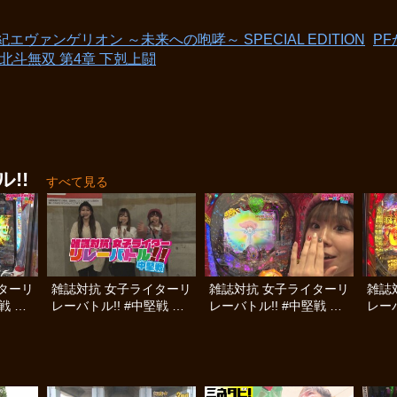
紀エヴァンゲリオン ～未来への咆哮～ SPECIAL EDITION
P
北斗無双 第4章 下剋上闘
!!
すべて見る
ターリ
雑誌対抗 女子ライターリ
雑誌対抗 女子ライターリ
雑誌
戦 後
レーバトル!! #中堅戦 前
レーバトル!! #中堅戦 後
レーバ
編
編
編