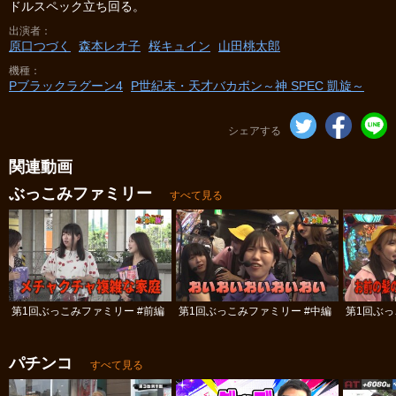
ドルスペック立ち回る。
出演者
原口つづく
森本レオ子
桜キュイン
山田桃太郎
機種
Pブラックラグーン4
P世紀末・天才バカボン～神 SPEC 凱旋～
シェアする
関連動画
ぶっこみファミリー
すべて見る
第1回ぶっこみファミリー #前編
第1回ぶっこみファミリー #中編
第1回ぶっ
パチンコ
すべて見る