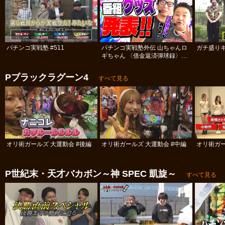
パチンコ実戦塾 #511
パチンコ実戦塾外伝 山ちゃんロ
ガチ盛りキ
ギちゃん 〈借金返済弾球録〉
#113
Pブラックラグーン4
すべて見る
オリ術ガールズ 大運動会 #後編
オリ術ガールズ 大運動会 #中編
オリ術ガー
P世紀末・天才バカボン～神 SPEC 凱旋～
すべて見る