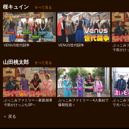
桜キュイン
すべて見る
VENUS世代闘争
VENUS世代闘争
ぶっこみ
寸前がけっ
山田桃太郎
すべて見る
ぶっこみファミリー～家庭崩壊
ぶっこみファミリー～4人集結で
ぶっこみ
寸前がけっぷちSP～
爆裂投資～
で大パニ
＜ 戻る