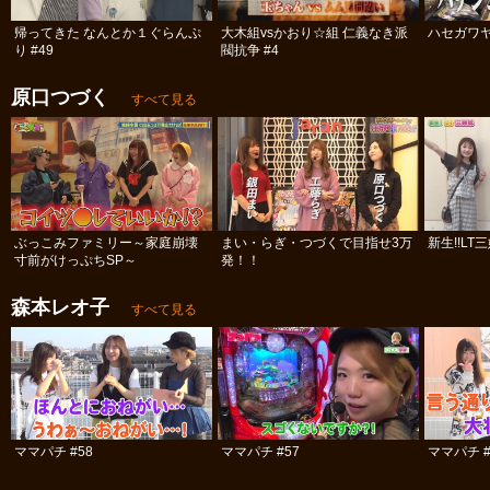
帰ってきた なんとか１ぐらんぷ
大木組vsかおり☆組 仁義なき派
ハセガワヤ
り #49
閥抗争 #4
原口つづく
すべて見る
ぶっこみファミリー～家庭崩壊
まい・らぎ・つづくで目指せ3万
新生!!LT
寸前がけっぷちSP～
発！！
森本レオ子
すべて見る
ママパチ #58
ママパチ #57
ママパチ #