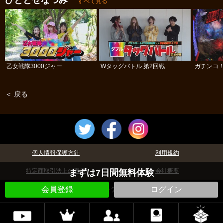
ひととせなつみ
すべて見る
乙女戦隊3000ジャー
Wタッグバトル 第2回戦
ガチンコ！
＜ 戻る
個人情報保護方針
利用規約
特定商取引法上の表示
会社概要
まずは7日間無料体験
©パチテレ！
会員登録
ログイン