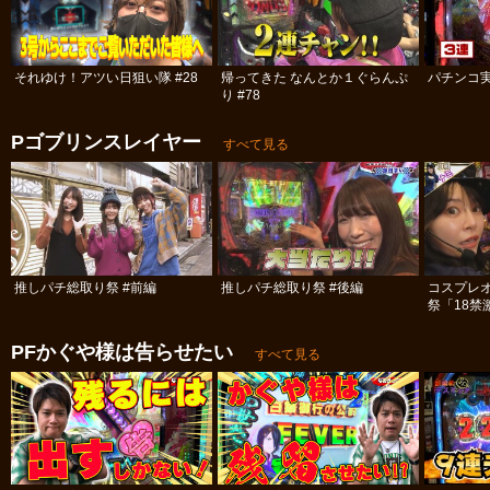
それゆけ！アツい日狙い隊 #28
帰ってきた なんとか１ぐらんぷ
パチンコ実
り #78
Pゴブリンスレイヤー
すべて見る
推しパチ総取り祭 #前編
推しパチ総取り祭 #後編
コスプレ
祭「18禁
PFかぐや様は告らせたい
すべて見る