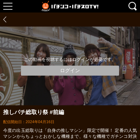
この動画を視聴するにはログインが必要です。
ログイン
推しパチ総取り祭 #前編
配信開始日：2024年04月16日
今度の出玉総取りは「自身の推しマシン」限定で開催！ 定番の人気
マシンからちょっとおかしな機種まで、様々な機種でガチンコ対決