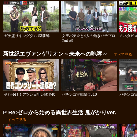
ガチ盛りキングダム #3前編
女王パチ☆と4人の働きパチプロ
ミネタビ #
2nd #9
新世紀エヴァンゲリオン～未来への咆哮～
すべて見る
それゆけ！アツい日狙い隊 #40
パチンコ実戦塾 #510
パチンコ実
P Re:ゼロから始める異世界生活 鬼がかりver.
すべて見る