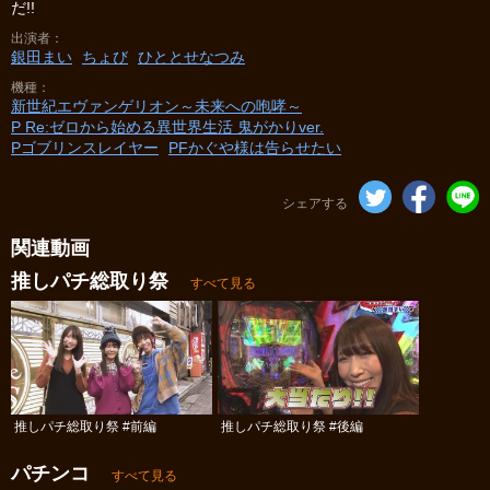
だ!!
出演者
銀田まい
ちょび
ひととせなつみ
機種
新世紀エヴァンゲリオン～未来への咆哮～
P Re:ゼロから始める異世界生活 鬼がかりver.
Pゴブリンスレイヤー
PFかぐや様は告らせたい
シェアする
関連動画
推しパチ総取り祭
すべて見る
推しパチ総取り祭 #前編
推しパチ総取り祭 #後編
パチンコ
すべて見る