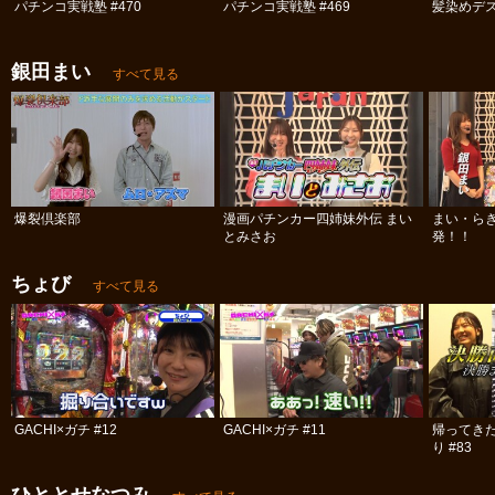
パチンコ実戦塾 #470
パチンコ実戦塾 #469
髪染めデス
銀田まい
すべて見る
爆裂倶楽部
漫画パチンカー四姉妹外伝 まい
まい・ら
とみさお
発！！
ちょび
すべて見る
GACHI×ガチ #12
GACHI×ガチ #11
帰ってき
り #83