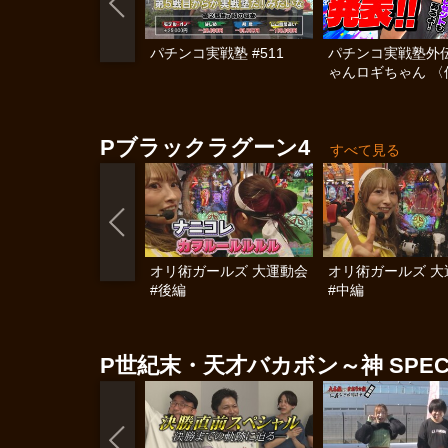
パチンコ実戦塾 #511
パチンコ実戦塾外伝
ゃんロギちゃん 〈
済弾球録〉 #113
Pブラックラグーン4
すべて見る
オリ術ガールズ 大運動会
オリ術ガールズ 大
#後編
#中編
P世紀末・天才バカボン～神 SPEC