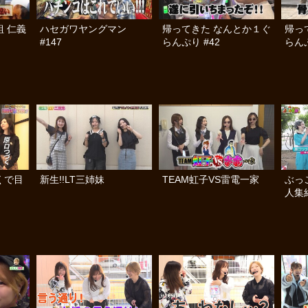
組 仁義
ハセガワヤングマン
帰ってきた なんとか１ぐ
帰っ
#147
らんぷり #42
らんぷ
くで目
新生!!LT三姉妹
TEAM虹子VS雷電一家
ぶっ
人集