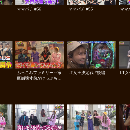
ママパチ #56
ママパチ #55
ママパ
ぶっこみファミリー～家
LT女王決定戦 #後編
LT
庭崩壊寸前がけっぷちSP
～