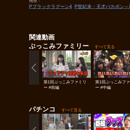
機種
Pブラックラグーン4
P世紀末・天才バカボン～神
関連動画
ぶっこみファミリー
すべて見る
第1回ぶっこみファミリ
第1回ぶっこみフ
ー #前編
ー #中編
パチンコ
すべて見る