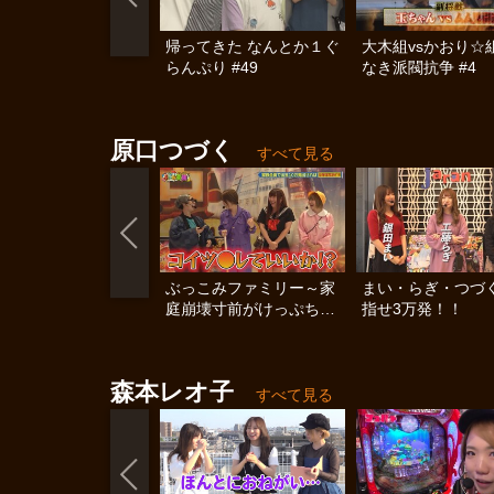
帰ってきた なんとか１ぐ
大木組vsかおり☆
らんぷり #49
なき派閥抗争 #4
原口つづく
すべて見る
ぶっこみファミリー～家
まい・らぎ・つづ
庭崩壊寸前がけっぷちSP
指せ3万発！！
～
森本レオ子
すべて見る