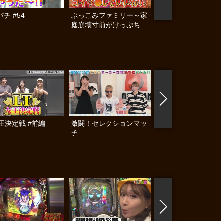
チ #54
ぶっこみファミリー～家
ママパチ #53
庭崩壊寸前がけっぷちSP
～
女王決定戦 #前編
激闘！セレクションマッ
メガモリダービー～
チ
馬に乗って罰ゲーム
～