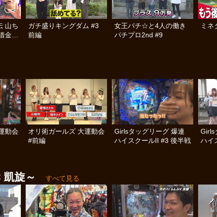
 山ち
ガチ盛りキングダム #3
女王パチ☆と4人の働き
ミネタ
借金返
前編
パチプロ2nd #9
運動会
オリ術ガールズ 大運動会
Girlsタッグリーグ 爆連
Gir
#前編
ハイスクールII #3 後半戦
ハイス
 凱旋～
すべて見る