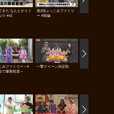
てきた なんとか１ぐ
第2回ぶっこみファミリ
第2回ぶっこみファ
り #41
ー #前編
ー #後編
こみファミリー～4
一撃クイーン決定戦
乙女戦隊3000ジャ
結で爆裂投資～