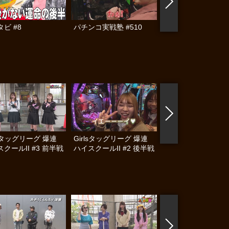
ビ #8
パチンコ実戦塾 #510
パチンコ実戦塾外伝
ゃんロギちゃん 〈
済弾球録〉 #112
lsタッグリーグ 爆連
Girlsタッグリーグ 爆連
Girlsタッグリーグ 
クールII #3 前半戦
ハイスクールII #2 後半戦
ハイスクールII #2