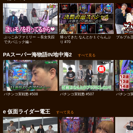
ぶっこみファミリー ～長女失踪
帰ってきた なんとか１ぐらんぷ
ブルブル
で大パニック編～
り #70
PAスーパー海物語IN地中海2
すべて見る
パチンコ実戦塾 #508
パチンコ実戦塾 #507
パチンコ実
e 仮面ライダー電王
すべて見る