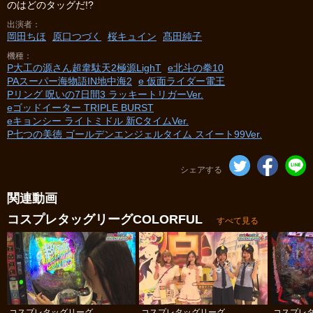
のはどのタッグだ!?
出演者
岡田ちほ
原口つづく
桜キュイン
髙田純子
機種
P大工の源さん超韋駄天2極源LighT
e北斗の拳10
PAスーパー海物語IN地中海2
e 仮面ライダー電王
Pリング 呪いの7日間3 ラッキートリガーVer.
eゴッドイーター TRIPLE BURST
eキョンシー ライトミドル 新CタイムVer.
P七つの美徳 ゴールデンエンジェルタイム スイート99Ver.
シェアする
関連動画
コスプレタッグリーグCOLORFUL
すべて見る
コスプレタッグリーグ
コスプレタッグリーグ
コスプレ