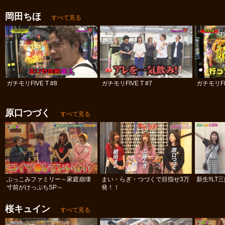
岡田ちほ
すべて見る
ガチモリFIVE T #8
ガチモリFIVE T #7
ガチモリFIV
原口つづく
すべて見る
ぶっこみファミリー～家庭崩壊
まい・らぎ・つづくで目指せ3万
新生!!LT
寸前がけっぷちSP～
発！！
桜キュイン
すべて見る