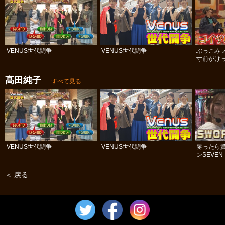
VENUS世代闘争
VENUS世代闘争
ぶっこみ
寸前がけっ
髙田純子
すべて見る
VENUS世代闘争
VENUS世代闘争
勝ったら賞
ンSEVEN
＜ 戻る