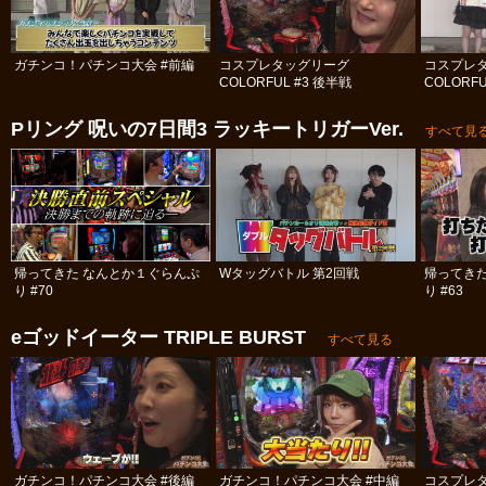
ガチンコ！パチンコ大会 #前編
コスプレタッグリーグ
コスプレ
COLORFUL #3 後半戦
COLORFU
Pリング 呪いの7日間3 ラッキートリガーVer.
すべて見
帰ってきた なんとか１ぐらんぷ
Wタッグバトル 第2回戦
帰ってき
り #70
り #63
eゴッドイーター TRIPLE BURST
すべて見る
ガチンコ！パチンコ大会 #後編
ガチンコ！パチンコ大会 #中編
コスプレ