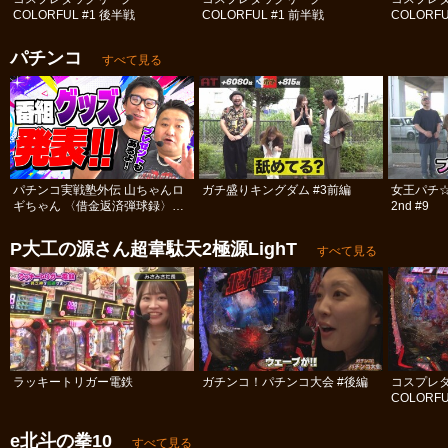
COLORFUL #1 後半戦
COLORFUL #1 前半戦
COLORFU
パチンコ
すべて見る
パチンコ実戦塾外伝 山ちゃんロ
ガチ盛りキングダム #3前編
女王パチ
ギちゃん 〈借金返済弾球録〉
2nd #9
#113
P大工の源さん超韋駄天2極源LighT
すべて見る
ラッキートリガー電鉄
ガチンコ！パチンコ大会 #後編
コスプレ
COLORFU
e北斗の拳10
すべて見る