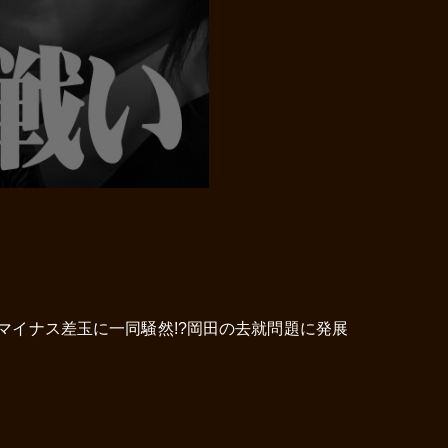
マイナス差玉に一同騒然!?岡田の去就問題に発展