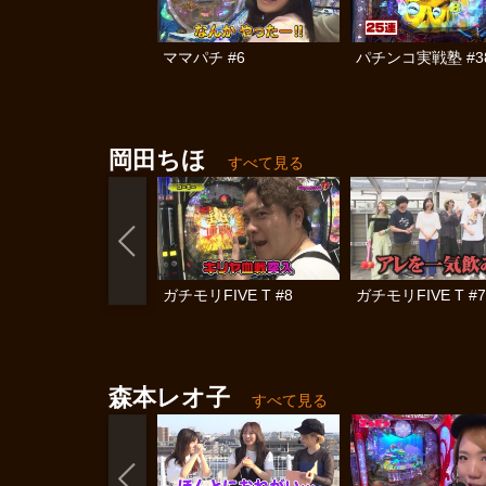
ママパチ #6
パチンコ実戦塾 #3
岡田ちほ
すべて見る
ガチモリFIVE T #8
ガチモリFIVE T #7
森本レオ子
すべて見る