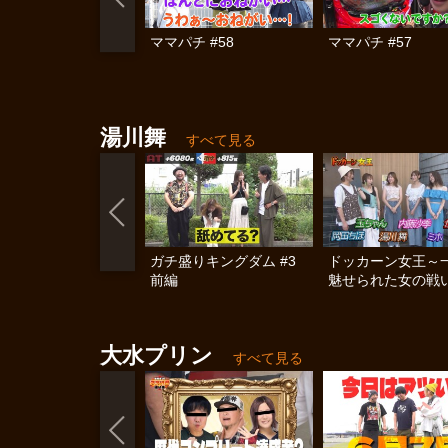
ママパチ #58
ママパチ #57
湯川舞
すべて見る
ガチ盛りキングダム #3
ドッカーン女王～
前編
魅せられた女の戦
#1
大水プリン
すべて見る