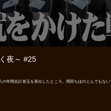
夜～ #25
人の年間合計差玉を算出したところ、岡田ちほのとんでもない