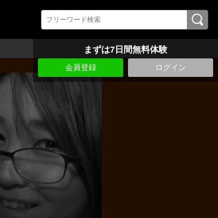
まずは7日間無料体験
会員登録
ログイン