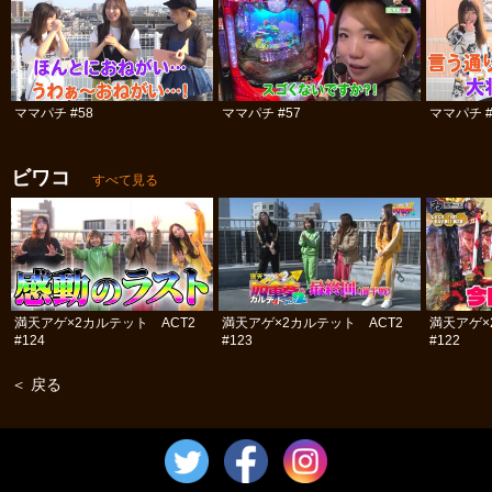
ママパチ #58
ママパチ #57
ママパチ #
ビワコ
すべて見る
満天アゲ×2カルテット ACT2
満天アゲ×2カルテット ACT2
満天アゲ×
#124
#123
#122
＜ 戻る