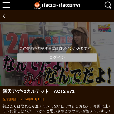
この動画を視聴するにはログインが必要です。
ログイン
満天アゲ×2カルテット ACT2 #71
配信開始日：2024年03月15日
初当たりは取れるが連チャンしないビワコとしおねえ。今回は連チ
ャンに苦しむパターンか？と思いきやヒラヤマンが連チャンする！