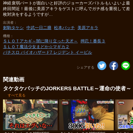
神経衰弱パートが面白いと好評のジョーカーズバトルもいよいよ最
終回間近！最後に美原アキラをゲストに呼んでガチ感を重視して差
枚対決をするようですが…
出演者
射駒タケシ
中武一日二膳
松本バッチ
美原アキラ
機種
ＳＬＯＴアカギ～闇に降り立った天才～
押忍！番長３
ＳＬＯＴ魔法少女まどか☆マギカ２
パチスロ バイオハザード7 レジデント イービル
シェアする
関連動画
タケタケバッチのJORKERS BATTLE～運命の使者～
すべて見る