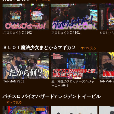
スロじぇくとC #162
スロじぇくとC #161
ヒロシ・ヤ
ＳＬＯＴ魔法少女まどか☆マギカ２
すべて見る
TAI×MAN #201
嵐・梅屋のスロッターズ☆ジャ
TAI×MAN 
ーニー #649
パチスロ バイオハザード7 レジデント イービル
すべて見る