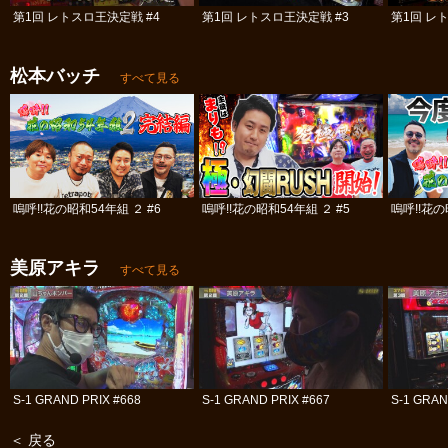
第1回 レトスロ王決定戦 #4
第1回 レトスロ王決定戦 #3
第1回 レ
松本バッチ
すべて見る
嗚呼!!花の昭和54年組 ２ #6
嗚呼!!花の昭和54年組 ２ #5
嗚呼!!花の
美原アキラ
すべて見る
S-1 GRAND PRIX #668
S-1 GRAND PRIX #667
S-1 GRAN
＜ 戻る