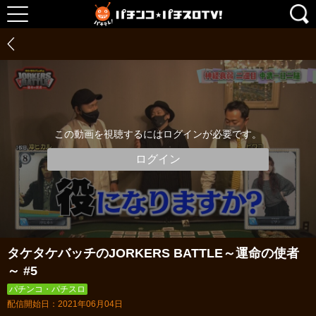
この動画を視聴するにはログインが必要です。
ログイン
タケタケバッチのJORKERS BATTLE～運命の使者
～ #5
パチンコ・パチスロ
配信開始日：2021年06月04日