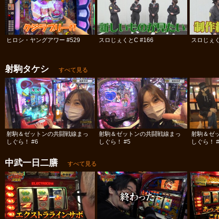
ヒロシ・ヤングアワー #529
スロじぇくとC #166
スロじぇくと
射駒タケシ
すべて見る
射駒＆ゼットンの共闘戦線まっ
射駒＆ゼットンの共闘戦線まっ
射駒＆ゼ
しぐら！ #6
しぐら！ #5
しぐら！ #
中武一日二膳
すべて見る