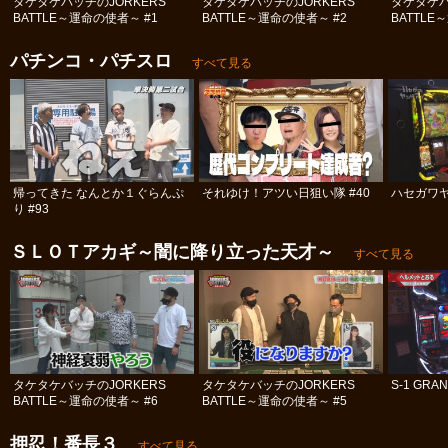
タケタケバッチのJORKERS
タケタケバッチのJORKERS
タケタケバ
BATTLE～運命の使者～ #1
BATTLE～運命の使者～ #2
BATTLE
パチンコ・パチスロ
すべて見る
帰ってきた なんとか１ぐらんぷ
それゆけ！アツい日狙い隊 #40
ハセガワヤ
り #93
ＳＬＯＴアカギ～闇に降り立った天才～
すべて見る
タケタケバッチのJORKERS
タケタケバッチのJORKERS
S-1 GRAN
BATTLE～運命の使者～ #6
BATTLE～運命の使者～ #5
押忍！番長３
すべて見る