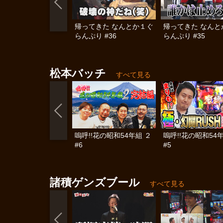
帰ってきた なんとか１ぐ
帰ってきた なんと
らんぷり #36
らんぷり #35
松本バッチ
すべて見る
嗚呼!!花の昭和54年組 ２
嗚呼!!花の昭和54
#6
#5
諸積ゲンズブール
すべて見る