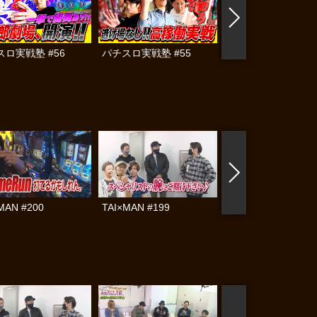
スロ実戦塾 #56
パチスロ実戦塾 #55
第1回 レトスロ王
#4
MAN #200
TAI×MAN #199
スロじぇくとC #14