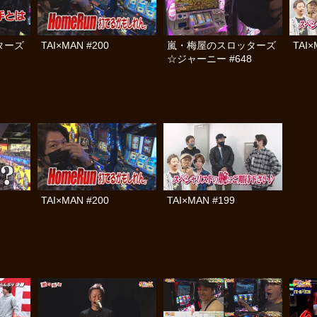
ターズ
TAI×MAN #200
嵐・梅屋のスロッターズ
TAI×
☆ジャーニー #648
TAI×MAN #200
TAI×MAN #199