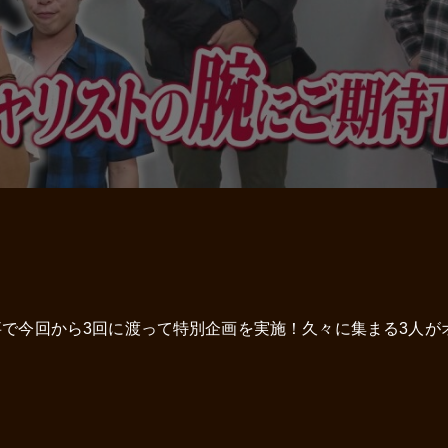
事で今回から3回に渡って特別企画を実施！久々に集まる3人