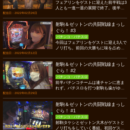
フェアリンをゲストに迎えた前半戦は3
人とも一進一退の展開で終了。後半フ
ェアリンと射駒は台を移動するが果た
配信日：2022年02月26日
して3人笑顔で終えることはできるの
射駒＆ゼットンの共闘戦線まっし
か？
ぐら！ #3
パチンコ・パチスロ
今回はフェアリンをゲストに迎え3人で
ノリ打ち。前回の大勝ちに味を占めた
射駒とゼットンは今回も大勝ちを狙っ
配信日：2022年02月12日
ていくが、どんな展開が待っているの
射駒＆ゼットンの共闘戦線まっし
か！？
ぐら！ #2
パチンコ・パチスロ
前半パチンコチームは連チャンに恵ま
れず。パチスロを打つ射駒も歯がゆい
展開が続く中、後半は台を変えてスタ
配信日：2022年01月29日
ート。ゼットンも確変スタートだけに
射駒＆ゼットンの共闘戦線まっし
ここからの巻き返しに期待
ぐら！ #1
パチンコ・パチスロ
射駒タケシとゼットン大木がゲストと
ノリ打ちをしていく番組。初回ゲスト