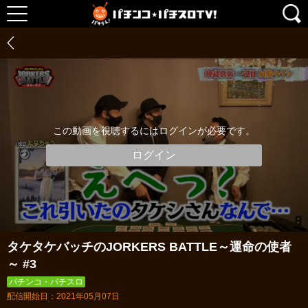
この動画を視聴するにはログインが必要です。
ログイン
タケタケバッチのJORKERS BATTLE～運命の使者
～ #3
パチンコ・パチスロ
配信開始日：2021年05月07日