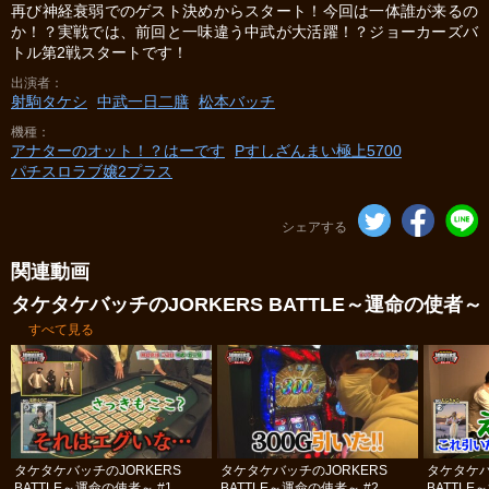
再び神経衰弱でのゲスト決めからスタート！今回は一体誰が来るの
か！？実戦では、前回と一味違う中武が大活躍！？ジョーカーズバ
トル第2戦スタートです！
出演者
射駒タケシ
中武一日二膳
松本バッチ
機種
アナターのオット！？はーです
Pすしざんまい極上5700
パチスロラブ嬢2プラス
シェアする
関連動画
タケタケバッチのJORKERS BATTLE～運命の使者～
すべて見る
タケタケバッチのJORKERS
タケタケバッチのJORKERS
タケタケバ
BATTLE～運命の使者～ #1
BATTLE～運命の使者～ #2
BATTLE