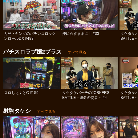
万発・ヤングのパチンコロック
沖に召すままに！ #33
タケタケバ
ンロールDX #483
BATTLE
パチスロラブ嬢2プラス
すべて見る
スロじぇくとC #159
タケタケバッチのJORKERS
タケタケバ
BATTLE～運命の使者～ #4
BATTLE
射駒タケシ
すべて見る