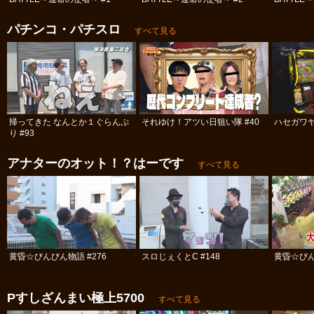
パチンコ・パチスロ
すべて見る
帰ってきた なんとか１ぐらんぷ
それゆけ！アツい日狙い隊 #40
ハセガワヤ
り #93
アナターのオット！？はーです
すべて見る
黄昏☆びんびん物語 #276
スロじぇくとC #148
黄昏☆びん
Pすしざんまい極上5700
すべて見る