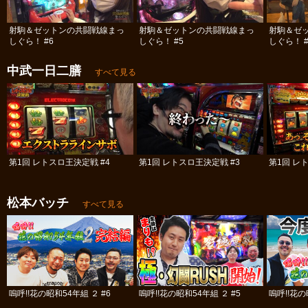
射駒＆ゼットンの共闘戦線まっ
射駒＆ゼットンの共闘戦線まっ
射駒＆ゼ
しぐら！ #6
しぐら！ #5
しぐら！ #
中武一日二膳
すべて見る
第1回 レトスロ王決定戦 #4
第1回 レトスロ王決定戦 #3
第1回 レ
松本バッチ
すべて見る
嗚呼!!花の昭和54年組 ２ #6
嗚呼!!花の昭和54年組 ２ #5
嗚呼!!花の