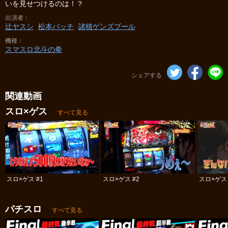
いを見せつけるのは！？
出演者
辻ヤスシ
松本バッチ
諸積ゲンズブール
機種
スマスロ北斗の拳
シェアする
関連動画
スロ×ゲス
すべて見る
スロ×ゲス #1
スロ×ゲス #2
スロ×ゲス 
パチスロ
すべて見る