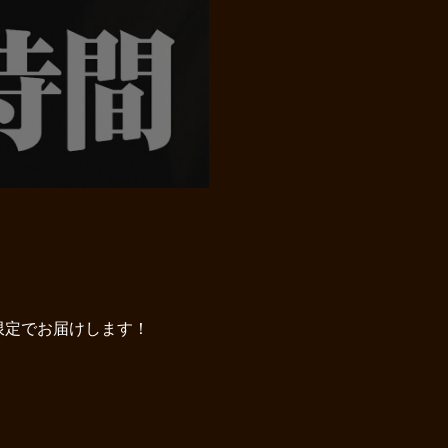
限定でお届けします！