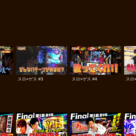
スロ×ゲス #3
スロ×ゲス #4
スロ×