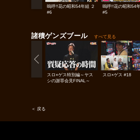
嗚呼!!花の昭和54年組 ２
嗚呼!!花の昭和54
#6
#5
諸積ゲンズブール
すべて見る
スロ×ゲス特別編～ヤス
スロ×ゲス #18
シの謝罪会見FINAL～
＜ 戻る