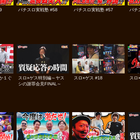
9
パチスロ実戦塾 #58
パチスロ実戦塾 #57
パチ
か１ぐ
スロ×ゲス特別編～ヤス
スロ×ゲス #18
スロ×
シの謝罪会見FINAL～