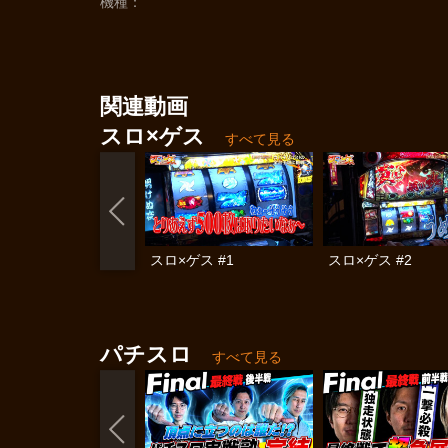
機種
関連動画
スロ×ゲス
すべて見る
スロ×ゲス #1
スロ×ゲス #2
パチスロ
すべて見る