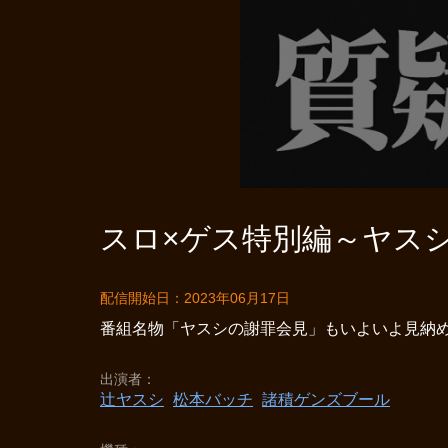
スロ×ゲス特別編～ヤスシ
配信開始日：2023年06月17日
番組名物「ヤスシの謝罪会見」もいよいよ見納め
出演者
辻ヤスシ
松本バッチ
諸積ゲンズブール