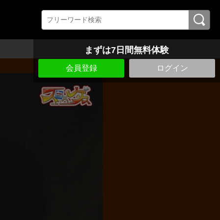
まずは7日間無料体験
会員登録
ログイン