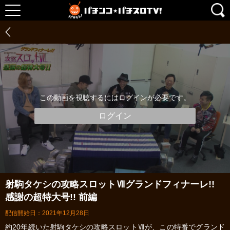
この動画を視聴するにはログインが必要です。
ログイン
射駒タケシの攻略スロットⅦグランドフィナーレ!!
感謝の超特大号!! 前編
配信開始日：2021年12月28日
約20年続いた射駒タケシの攻略スロットⅦが、この特番でグランド