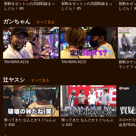
射駒＆ゼットンの共闘戦線まっ
射駒＆ゼットンの共闘戦線まっ
射駒＆ゼ
しぐら！ #6
しぐら！ #5
しぐら！ #
ガンちゃん
すべて見る
TAI×MAN #216
TAI×MAN #215
射駒タケ
ランドフィ
号!! 前編
辻ヤスシ
すべて見る
帰ってきた なんとか１ぐらんぷ
帰ってきた なんとか１ぐらんぷ
スロ×ゲ
り #36
り #35
会見FINA