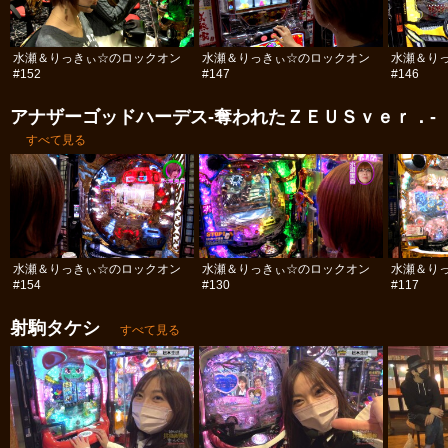
水瀬＆りっきぃ☆のロックオン
水瀬＆りっきぃ☆のロックオン
水瀬＆り
#152
#147
#146
アナザーゴッドハーデス-奪われたＺＥＵＳｖｅｒ．-
すべて見る
水瀬＆りっきぃ☆のロックオン
水瀬＆りっきぃ☆のロックオン
水瀬＆り
#154
#130
#117
射駒タケシ
すべて見る