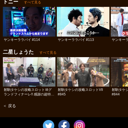
トニー
すべて見る
ヤンキーララバイ #114
ヤンキーララバイ #113
ヤンキーラ
二星しょうた
すべて見る
射駒タケシの攻略スロットⅦグ
射駒タケシの攻略スロットVII
射駒タケシ
ランドフィナーレ!! 感謝の超特大
#845
#844
号!! 前編
＜ 戻る