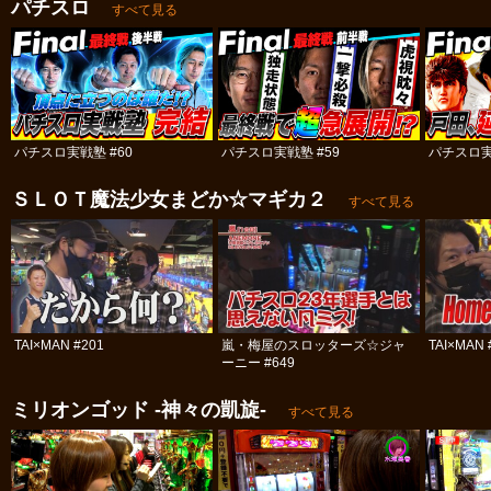
パチスロ
すべて見る
パチスロ実戦塾 #60
パチスロ実戦塾 #59
パチスロ実
ＳＬＯＴ魔法少女まどか☆マギカ２
すべて見る
TAI×MAN #201
嵐・梅屋のスロッターズ☆ジャ
TAI×MAN 
ーニー #649
ミリオンゴッド -神々の凱旋-
すべて見る