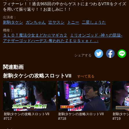
フィナーレ！！過去965回の中からゲストにまつわるVTRをクイズ
を用いて振り返り！！お楽しみに！！
出演者
射駒タケシ
ガンちゃん
辻ヤスシ
トニー
二星しょうた
機種
ＳＬＯＴ魔法少女まどか☆マギカ２
ミリオンゴッド -神々の凱旋-
アナザーゴッドハーデス-奪われたＺＥＵＳｖｅｒ．-
シェアする
関連動画
射駒タケシの攻略スロットVII
すべて見る
射駒タケシの攻略スロットVII
射駒タケシの攻略スロットVII
射駒タケシ
#717
#718
#719