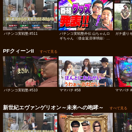
パチンコ実戦塾 #511
パチンコ実戦塾外伝 山ちゃんロ
ガチ盛りキ
ギちゃん 〈借金返済弾球録〉
#113
PFクィーンII
すべて見る
パチンコ実戦塾 #510
ママパチ #58
ママパチ #
新世紀エヴァンゲリオン～未来への咆哮～
すべて見る