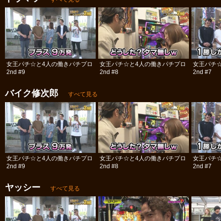
女王パチ☆と4人の働きパチプロ
女王パチ☆と4人の働きパチプロ
女王パチ
2nd #9
2nd #8
2nd #7
バイク修次郎
すべて見る
女王パチ☆と4人の働きパチプロ
女王パチ☆と4人の働きパチプロ
女王パチ
2nd #9
2nd #8
2nd #7
ヤッシー
すべて見る