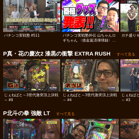
パチンコ実戦塾 #511
パチンコ実戦塾外伝 山ちゃんロ
ガチ盛りキ
ギちゃん 〈借金返済弾球録〉
#113
P真・花の慶次2 漆黒の衝撃 EXTRA RUSH
すべて見る
じぇねばと～3世代激突頂上決戦
じぇねばと～3世代激突頂上決戦
じぇねば
～ #9
～ #4
～ #3
P北斗の拳 強敵 LT
すべて見る