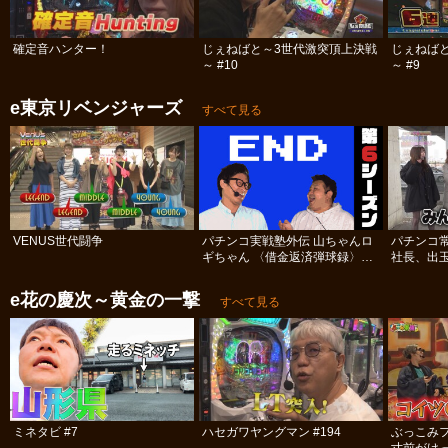
確定音ハンター！
じぇねばと～3世代激突頂上決戦
じぇねば
～ #10
～ #9
e東京リベンジャーズ
すべて見る
VENUS世代闘争
パチンコ実戦塾外伝 山ちゃんロ
パチンコ
ギちゃん 〈借金返済弾球録〉
社長、出
#98
#12
e花の慶次～黄金の一撃
すべて見る
ミネタビ #7
ハセガワヤングマン #194
ぶっこみ